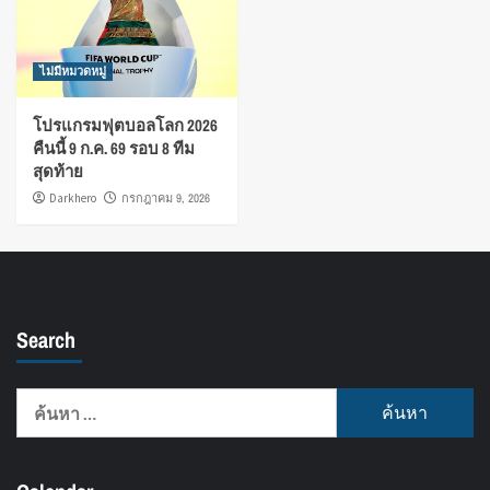
ไม่มีหมวดหมู่
โปรแกรมฟุตบอลโลก 2026
คืนนี้ 9 ก.ค. 69 รอบ 8 ทีม
สุดท้าย
Darkhero
กรกฎาคม 9, 2026
Search
ค้นหา
สำหรับ: