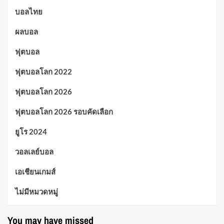
บอลไทย
ผลบอล
ฟุตบอล
ฟุตบอลโลก 2022
ฟุตบอลโลก 2026
ฟุตบอลโลก 2026 รอบคัดเลือก
ยูโร 2024
วอลเลย์บอล
เอเชียนเกมส์
ไม่มีหมวดหมู่
You may have missed