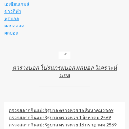
เอเชียนเกมส์
ข่าวกีฬา
ฟุตบอล
ผลบอลสด
ผลบอล
ตารางบอล โปรแกรมบอล ผลบอล วิเคราะห์
บอล
ตรวจสลากกินแบ่งรัฐบาล ตรวจหวย 16 สิงหาคม 2569
ตรวจสลากกินแบ่งรัฐบาล ตรวจหวย 1 สิงหาคม 2569
ตรวจสลากกินแบ่งรัฐบาล ตรวจหวย 16 กรกฎาคม 2569