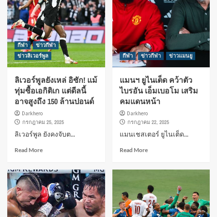
กีฬา
ข่าวกีฬา
ข่าวลิเวอร์พูล
กีฬา
ข่าวกีฬา
ข่าวแมนยู
ลิเวอร์พูลยังเหล่ อิซัก! แม้
แมนฯ ยูไนเต็ด คว้าตัว
ทุ่มซื้อเอกิติเก แต่ดีลนี้
ไบรอัน เอ็มเบอโม เสริม
อาจสูงถึง 150 ล้านปอนด์
คมแดนหน้า
Darkhero
Darkhero
กรกฎาคม 25, 2025
กรกฎาคม 22, 2025
ลิเวอร์พูล ยังคงจับต...
แมนเชสเตอร์ ยูไนเต็ด...
Read More
Read More