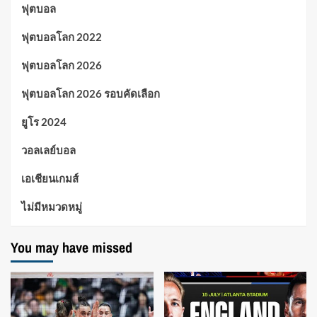
ฟุตบอล
ฟุตบอลโลก 2022
ฟุตบอลโลก 2026
ฟุตบอลโลก 2026 รอบคัดเลือก
ยูโร 2024
วอลเลย์บอล
เอเชียนเกมส์
ไม่มีหมวดหมู่
You may have missed