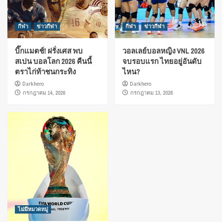
กีฬา
ข่าวกีฬา
กีฬา
ข่าวกีฬา
บิ๊กแมตช์! ฝรั่งเศส พบ
วอลเลย์บอลหญิง VNL 2026
สเปน บอลโลก 2026 คืนนี้
จบรอบแรก ไทยอยู่อันดับ
ตราไก่ท้าชนกระทิง
ไหน?
Darkhero
Darkhero
กรกฎาคม 14, 2026
กรกฎาคม 13, 2026
ไม่มีหมวดหมู่