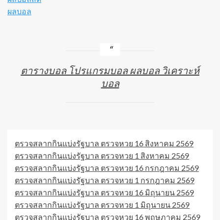
ผลบอล
ตารางบอล โปรแกรมบอล ผลบอล วิเคราะห์
บอล
ตรวจสลากกินแบ่งรัฐบาล ตรวจหวย 16 สิงหาคม 2569
ตรวจสลากกินแบ่งรัฐบาล ตรวจหวย 1 สิงหาคม 2569
ตรวจสลากกินแบ่งรัฐบาล ตรวจหวย 16 กรกฎาคม 2569
ตรวจสลากกินแบ่งรัฐบาล ตรวจหวย 1 กรกฎาคม 2569
ตรวจสลากกินแบ่งรัฐบาล ตรวจหวย 16 มิถุนายน 2569
ตรวจสลากกินแบ่งรัฐบาล ตรวจหวย 1 มิถุนายน 2569
ตรวจสลากกินแบ่งรัฐบาล ตรวจหวย 16 พฤษภาคม 2569