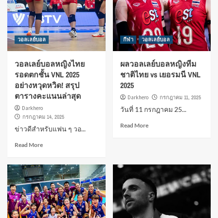
วอลเลย์บอล
กีฬา
วอลเลย์บอล
วอลเลย์บอลหญิงไทย
ผลวอลเลย์บอลหญิงทีม
รอดตกชั้น VNL 2025
ชาติไทย vs เยอรมนี VNL
อย่างหวุดหวิด! สรุป
2025
ตารางคะแนนล่าสุด
Darkhero
กรกฎาคม 11, 2025
Darkhero
วันที่ 11 กรกฎาคม 25...
กรกฎาคม 14, 2025
Read More
ข่าวดีสำหรับแฟน ๆ วอ...
Read More