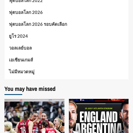
ฟุตบอลโลก 2022
ฟุตบอลโลก 2026
ฟุตบอลโลก 2026 รอบคัดเลือก
ยูโร 2024
วอลเลย์บอล
เอเชียนเกมส์
ไม่มีหมวดหมู่
You may have missed