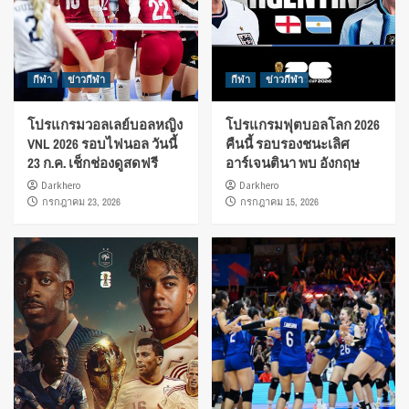
กีฬา
ข่าวกีฬา
กีฬา
ข่าวกีฬา
โปรแกรมวอลเลย์บอลหญิง
โปรแกรมฟุตบอลโลก 2026
VNL 2026 รอบไฟนอล วันนี้
คืนนี้ รอบรองชนะเลิศ
23 ก.ค. เช็กช่องดูสดฟรี
อาร์เจนตินา พบ อังกฤษ
Darkhero
Darkhero
กรกฎาคม 23, 2026
กรกฎาคม 15, 2026