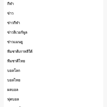
กีฬา
ข่าว
ข่าวกีฬา
ข่าวลิเวอร์พูล
ข่าวแมนยู
ทีมชาติเกาหลีใต้
ทีมชาติไทย
บอลโลก
บอลไทย
ผลบอล
ฟุตบอล