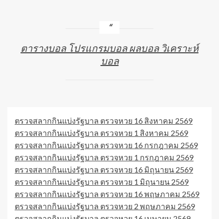
ตารางบอล โปรแกรมบอล ผลบอล วิเคราะห์
บอล
ตรวจสลากกินแบ่งรัฐบาล ตรวจหวย 16 สิงหาคม 2569
ตรวจสลากกินแบ่งรัฐบาล ตรวจหวย 1 สิงหาคม 2569
ตรวจสลากกินแบ่งรัฐบาล ตรวจหวย 16 กรกฎาคม 2569
ตรวจสลากกินแบ่งรัฐบาล ตรวจหวย 1 กรกฎาคม 2569
ตรวจสลากกินแบ่งรัฐบาล ตรวจหวย 16 มิถุนายน 2569
ตรวจสลากกินแบ่งรัฐบาล ตรวจหวย 1 มิถุนายน 2569
ตรวจสลากกินแบ่งรัฐบาล ตรวจหวย 16 พฤษภาคม 2569
ตรวจสลากกินแบ่งรัฐบาล ตรวจหวย 2 พฤษภาคม 2569
ตรวจสลากกินแบ่งรัฐบาล ตรวจหวย 16 เมษายน 2569