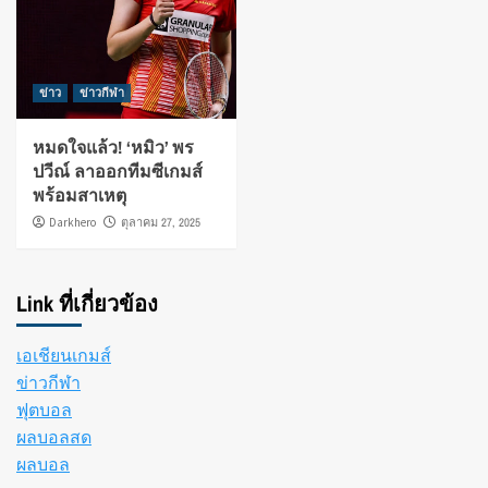
ข่าว
ข่าวกีฬา
หมดใจแล้ว! ‘หมิว’ พร
ปวีณ์ ลาออกทีมซีเกมส์
พร้อมสาเหตุ
Darkhero
ตุลาคม 27, 2025
Link ที่เกี่ยวข้อง
เอเชียนเกมส์
ข่าวกีฬา
ฟุตบอล
ผลบอลสด
ผลบอล