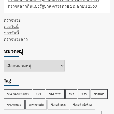
ตรวจสลากกินแบ่งรัฐบาล ตรวจหวย 1 เมษายน 2569
ตรวจหวย
ดวงวันนี้
ข่าววันนี้
ตรวจหวยลาว
หมวดหมู่
หมวด
หมู่
Tag
SEA GAMES 2025
UCL
VNL 2025
กีฬา
ข่าว
ข่าวกีฬา
ข่าวฟุตบอล
คาราบาวคัพ
ซีเกมส์ 2025
ซีเกมส์ ครั้งที่ 33