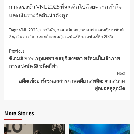
การแข่งขัน VNL 2025 ที่จะเต็มไปด้วยความเร้าใจ
และเงินรางวัลอันน่าดึงดูด
Tags:
VNL 2025
,
ข่าวกีฬา
,
วอลเลย์บอล
,
วอลเลย์บอลหญิงเนชันส์
ลีก
,
เงินรางวัลวอลเลย์บอลหญิงเนชันส์ลีก
,
เนชันส์ลีก 2025
Continue
Previous
ซีเกมส์ 2025: กรุงเทพฯ ชลบุรี สงขลา พร้อมเป็นเจ้าภาพ
Reading
การแข่งขัน 50 ชนิดกีฬา
Next
อดีตแข้งอาร์เซนอลสารภาพคดียาเสพติด: จากสนาม
ฟุตบอลสู่คุกมืด
More Stories