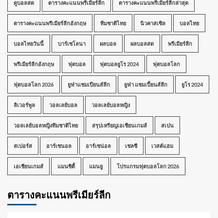
ดูบอลสด
ตารางคะแนนพรีเมียร์ลีก
ตารางคะแนนพรีเมียร์ลีกล่าสุด
ตารางคะแนนพรีเมียร์ลีกอังกฤษ
ทีมชาติไทย
นิวคาสเซิล
บอลไทย
บอลไทยวันนี้
บาร์เซโลนา
ผลบอล
ผลบอลสด
พรีเมียร์ลีก
พรีเมียร์ลีกอังกฤษ
ฟุตบอล
ฟุตบอลยูโร 2024
ฟุตบอลโลก
ฟุตบอลโลก 2026
ยูฟ่าแชมเปียนส์ลีก
ยูฟ่า แชมเปี้ยนส์ลีก
ยูโร 2024
ลิเวอร์พูล
วอลเลย์บอล
วอลเลย์บอลหญิง
วอลเลย์บอลหญิงทีมชาติไทย
สรุปเหรียญเอเชียนเกมส์
สเปน
สเปอร์ส
อาร์เซนอล
อาร์เซน่อล
เชลซี
เวสต์แฮม
เอเชียนเกมส์
แมนซิตี้
แมนยู
โปรแกรมฟุตบอลโลก 2026
ตารางคะแนนพรีเมียร์ลีก