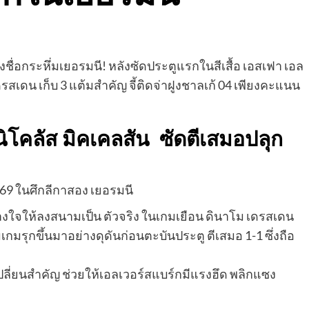
ชื่อกระหึ่มเยอรมนี! หลังซัดประตูแรกในสีเสื้อ เอสเฟา เอล
เดน เก็บ 3 แต้มสำคัญ จี้ติดจ่าฝูงชาลเก้ 04 เพียงคะแนน
 นิโคลัส มิคเคลสัน ซัดตีเสมอปลุก
 2569 ในศึกลีกาสอง เยอรมนี
ว้วางใจให้ลงสนามเป็น ตัวจริง ในเกมเยือน ดินาโม เดรสเดน
มเกมรุกขึ้นมาอย่างดุดันก่อนตะบันประตู ตีเสมอ 1-1 ซึ่งถือ
ปลี่ยนสำคัญ ช่วยให้เอลเวอร์สแบร์กมีแรงฮึด พลิกแซง