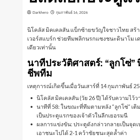
Darkhero
กุมภาพันธ์ 16, 2026
นิโคลัส มิคเคลสัน แบ็กซ้ายขวัญใจชาวไทย สร้าง
เวอร์สแบร์ก ช่วยทีมพลิกนรกแซงชนะดินาโม เดรส
เดียวเท่านั้น
นาทีประวัติศาสตร์: “ลูกโซ่”
ชีพทีม
เหตุการณ์เกิดขึ้นเมื่อวันเสาร์ที่ 14 กุมภาพันธ์
นิโคลัส มิคเคลสัน (วัย 26 ปี) ได้รับความไ
นาทีที่ 58: ในขณะที่ทีมตามหลัง “ลูกโซ่” เติ
เป็นประตูแรกของเจ้าตัวในลีกเยอรมนี
ผลการแข่งขัน: ประตูดังกล่าวกลายเป็นจุดเ
เอาชนะไปได้ 2-1 คว้าชัยชนะสุดล้ำค่า