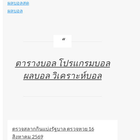
ผลบอลสด
ผลบอล
ตารางบอล โปรแกรมบอล
ผลบอล วิเคราะห์บอล
ตรวจสลากกินแบ่งรัฐบาล ตรวจหวย 16
สิงหาคม 2569