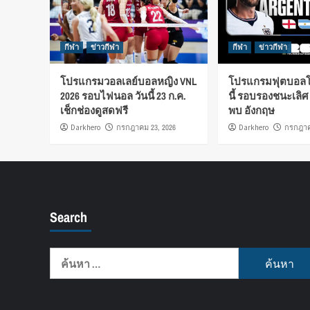
กีฬา
ข่าวกีฬา
กีฬา
ข่าวกีฬา
โปรแกรมวอลเลย์บอลหญิง VNL
โปรแกรมฟุตบอลโล
2026 รอบไฟนอล วันนี้ 23 ก.ค.
นี้ รอบรองชนะเลิศ
เช็กช่องดูสดฟรี
พบ อังกฤษ
Darkhero
กรกฎาคม 23, 2026
Darkhero
กรกฎาค
Search
ค้นหา
สำหรับ: