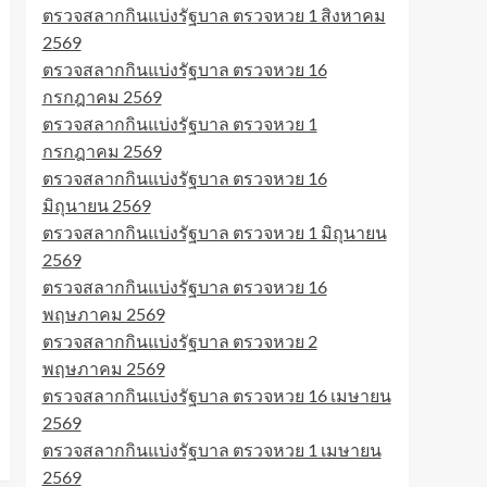
ตรวจสลากกินแบ่งรัฐบาล ตรวจหวย 1 สิงหาคม
2569
ตรวจสลากกินแบ่งรัฐบาล ตรวจหวย 16
กรกฎาคม 2569
ตรวจสลากกินแบ่งรัฐบาล ตรวจหวย 1
กรกฎาคม 2569
ตรวจสลากกินแบ่งรัฐบาล ตรวจหวย 16
มิถุนายน 2569
ตรวจสลากกินแบ่งรัฐบาล ตรวจหวย 1 มิถุนายน
2569
ตรวจสลากกินแบ่งรัฐบาล ตรวจหวย 16
พฤษภาคม 2569
ตรวจสลากกินแบ่งรัฐบาล ตรวจหวย 2
พฤษภาคม 2569
ตรวจสลากกินแบ่งรัฐบาล ตรวจหวย 16 เมษายน
2569
ตรวจสลากกินแบ่งรัฐบาล ตรวจหวย 1 เมษายน
2569