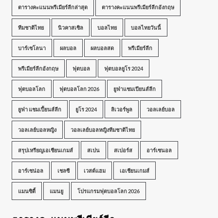
ตารางคะแนนพรีเมียร์ลีกล่าสุด
ตารางคะแนนพรีเมียร์ลีกอังกฤษ
ทีมชาติไทย
นิวคาสเซิล
บอลไทย
บอลไทยวันนี้
บาร์เซโลนา
ผลบอล
ผลบอลสด
พรีเมียร์ลีก
พรีเมียร์ลีกอังกฤษ
ฟุตบอล
ฟุตบอลยูโร 2024
ฟุตบอลโลก
ฟุตบอลโลก 2026
ยูฟ่าแชมเปียนส์ลีก
ยูฟ่า แชมเปี้ยนส์ลีก
ยูโร 2024
ลิเวอร์พูล
วอลเลย์บอล
วอลเลย์บอลหญิง
วอลเลย์บอลหญิงทีมชาติไทย
สรุปเหรียญเอเชียนเกมส์
สเปน
สเปอร์ส
อาร์เซนอล
อาร์เซน่อล
เชลซี
เวสต์แฮม
เอเชียนเกมส์
แมนซิตี้
แมนยู
โปรแกรมฟุตบอลโลก 2026