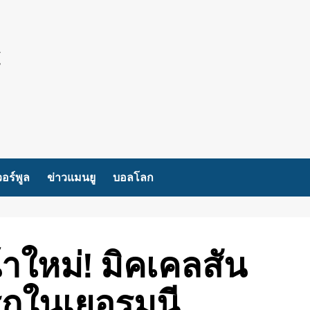
วอร์พูล
ข่าวแมนยู
บอลโลก
าใหม่! มิคเคลสัน
รกในเยอรมนี