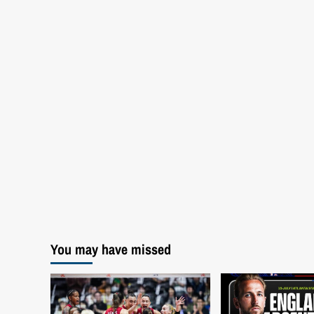
You may have missed