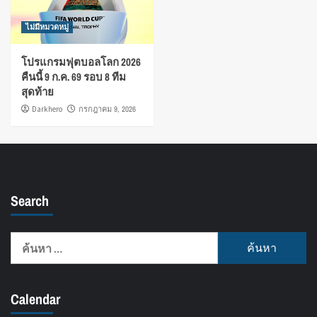
ไม่มีหมวดหมู่
โปรแกรมฟุตบอลโลก 2026
คืนนี้ 9 ก.ค. 69 รอบ 8 ทีม
สุดท้าย
Darkhero
กรกฎาคม 9, 2026
Search
ค้นหา
สำหรับ:
Calendar