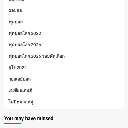
ผลบอล
ฟุตบอล
ฟุตบอลโลก 2022
ฟุตบอลโลก 2026
ฟุตบอลโลก 2026 รอบคัดเลือก
ยูโร 2024
วอลเลย์บอล
เอเชียนเกมส์
ไม่มีหมวดหมู่
You may have missed