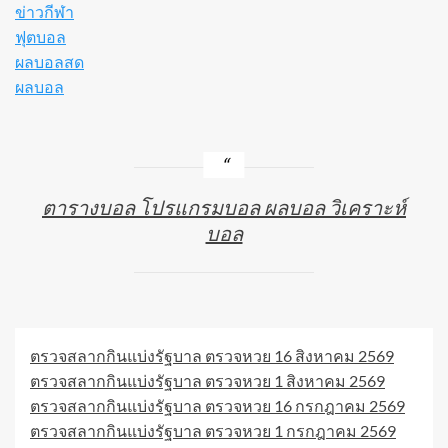
ข่าวกีฬา
ฟุตบอล
ผลบอลสด
ผลบอล
ตารางบอล โปรแกรมบอล ผลบอล วิเคราะห์
บอล
ตรวจสลากกินแบ่งรัฐบาล ตรวจหวย 16 สิงหาคม 2569
ตรวจสลากกินแบ่งรัฐบาล ตรวจหวย 1 สิงหาคม 2569
ตรวจสลากกินแบ่งรัฐบาล ตรวจหวย 16 กรกฎาคม 2569
ตรวจสลากกินแบ่งรัฐบาล ตรวจหวย 1 กรกฎาคม 2569