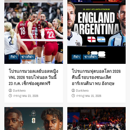
กีฬา
ข่าวกีฬา
กีฬา
ข่าวกีฬา
โปรแกรมวอลเลย์บอลหญิง
โปรแกรมฟุตบอลโลก 2026
VNL 2026 รอบไฟนอล วันนี้
คืนนี้ รอบรองชนะเลิศ
23 ก.ค. เช็กช่องดูสดฟรี
อาร์เจนตินา พบ อังกฤษ
Darkhero
Darkhero
กรกฎาคม 23, 2026
กรกฎาคม 15, 2026