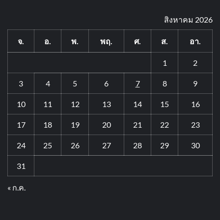
สิงหาคม 2026
จ.
อ.
พ.
พฤ.
ศ.
ส.
อา.
1
2
3
4
5
6
7
8
9
10
11
12
13
14
15
16
17
18
19
20
21
22
23
24
25
26
27
28
29
30
31
« ก.ค.