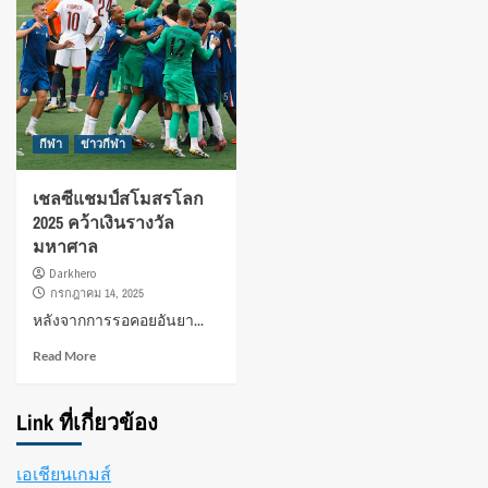
กีฬา
ข่าวกีฬา
เชลซีแชมป์สโมสรโลก
2025 คว้าเงินรางวัล
มหาศาล
Darkhero
กรกฎาคม 14, 2025
หลังจากการรอคอยอันยา...
Read More
Link ที่เกี่ยวข้อง
เอเชียนเกมส์