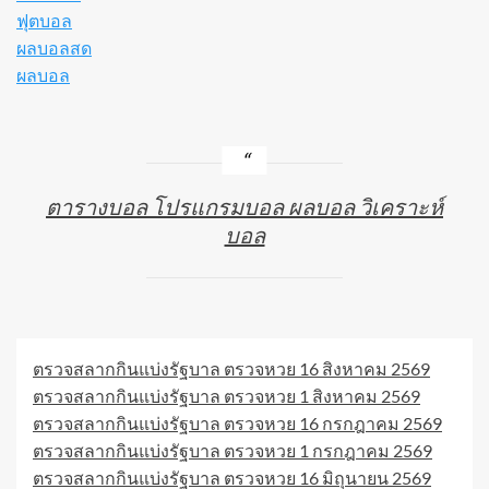
ฟุตบอล
ผลบอลสด
ผลบอล
ตารางบอล โปรแกรมบอล ผลบอล วิเคราะห์
บอล
ตรวจสลากกินแบ่งรัฐบาล ตรวจหวย 16 สิงหาคม 2569
ตรวจสลากกินแบ่งรัฐบาล ตรวจหวย 1 สิงหาคม 2569
ตรวจสลากกินแบ่งรัฐบาล ตรวจหวย 16 กรกฎาคม 2569
ตรวจสลากกินแบ่งรัฐบาล ตรวจหวย 1 กรกฎาคม 2569
ตรวจสลากกินแบ่งรัฐบาล ตรวจหวย 16 มิถุนายน 2569