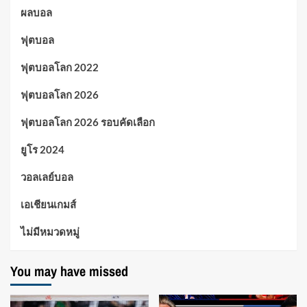
ผลบอล
ฟุตบอล
ฟุตบอลโลก 2022
ฟุตบอลโลก 2026
ฟุตบอลโลก 2026 รอบคัดเลือก
ยูโร 2024
วอลเลย์บอล
เอเชียนเกมส์
ไม่มีหมวดหมู่
You may have missed