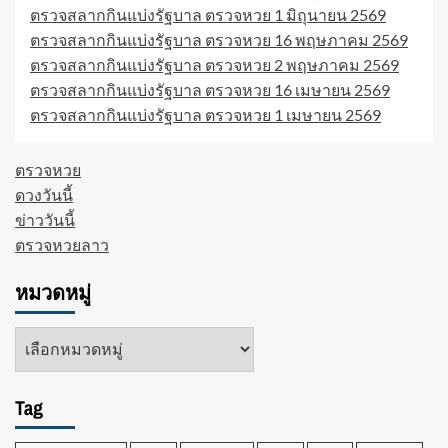
ตรวจสลากกินแบ่งรัฐบาล ตรวจหวย 1 มิถุนายน 2569
ตรวจสลากกินแบ่งรัฐบาล ตรวจหวย 16 พฤษภาคม 2569
ตรวจสลากกินแบ่งรัฐบาล ตรวจหวย 2 พฤษภาคม 2569
ตรวจสลากกินแบ่งรัฐบาล ตรวจหวย 16 เมษายน 2569
ตรวจสลากกินแบ่งรัฐบาล ตรวจหวย 1 เมษายน 2569
ตรวจหวย
ดวงวันนี้
ข่าววันนี้
ตรวจหวยลาว
หมวดหมู่
หมวด
หมู่
Tag