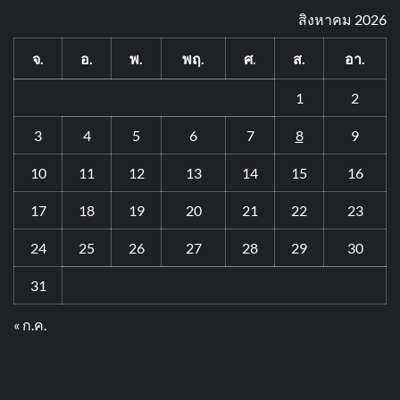
สิงหาคม 2026
จ.
อ.
พ.
พฤ.
ศ.
ส.
อา.
1
2
3
4
5
6
7
8
9
10
11
12
13
14
15
16
17
18
19
20
21
22
23
24
25
26
27
28
29
30
31
« ก.ค.