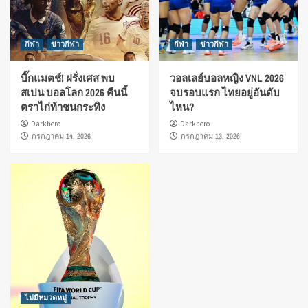
กีฬา
ข่าวกีฬา
กีฬา
ข่าวกีฬา
บิ๊กแมตช์! ฝรั่งเศส พบ
วอลเลย์บอลหญิง VNL 2026
สเปน บอลโลก 2026 คืนนี้
จบรอบแรก ไทยอยู่อันดับ
ตราไก่ท้าชนกระทิง
ไหน?
Darkhero
Darkhero
กรกฎาคม 14, 2026
กรกฎาคม 13, 2026
ไม่มีหมวดหมู่