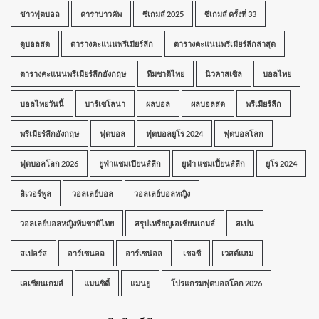
ข่าวฟุตบอล
คาราบาวคัพ
ซีเกมส์ 2025
ซีเกมส์ ครั้งที่ 33
ดูบอลสด
ตารางคะแนนพรีเมียร์ลีก
ตารางคะแนนพรีเมียร์ลีกล่าสุด
ตารางคะแนนพรีเมียร์ลีกอังกฤษ
ทีมชาติไทย
นิวคาสเซิล
บอลไทย
บอลไทยวันนี้
บาร์เซโลนา
ผลบอล
ผลบอลสด
พรีเมียร์ลีก
พรีเมียร์ลีกอังกฤษ
ฟุตบอล
ฟุตบอลยูโร 2024
ฟุตบอลโลก
ฟุตบอลโลก 2026
ยูฟ่าแชมเปียนส์ลีก
ยูฟ่า แชมเปี้ยนส์ลีก
ยูโร 2024
ลิเวอร์พูล
วอลเลย์บอล
วอลเลย์บอลหญิง
วอลเลย์บอลหญิงทีมชาติไทย
สรุปเหรียญเอเชียนเกมส์
สเปน
สเปอร์ส
อาร์เซนอล
อาร์เซน่อล
เชลซี
เวสต์แฮม
เอเชียนเกมส์
แมนซิตี้
แมนยู
โปรแกรมฟุตบอลโลก 2026