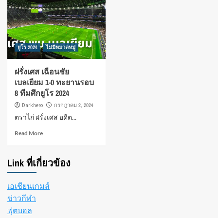
ยูโร 2024
ไม่มีหมวดหมู่
ฝรั่งเศส เฉือนชัย
เบลเยียม 1-0 ทะยานรอบ
8 ทีมศึกยูโร 2024
Darkhero
กรกฎาคม 2, 2024
ตราไก่ ฝรั่งเศส อดีต...
Read More
Link ที่เกี่ยวข้อง
เอเชียนเกมส์
ข่าวกีฬา
ฟุตบอล