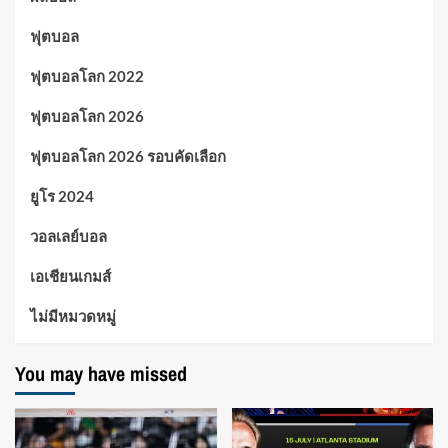
ฟุตบอล
ฟุตบอลโลก 2022
ฟุตบอลโลก 2026
ฟุตบอลโลก 2026 รอบคัดเลือก
ยูโร 2024
วอลเลย์บอล
เอเชียนเกมส์
ไม่มีหมวดหมู่
You may have missed