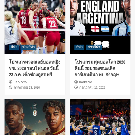
กีฬา
ข่าวกีฬา
กีฬา
ข่าวกีฬา
โปรแกรมวอลเลย์บอลหญิง
โปรแกรมฟุตบอลโลก 2026
VNL 2026 รอบไฟนอล วันนี้
คืนนี้ รอบรองชนะเลิศ
23 ก.ค. เช็กช่องดูสดฟรี
อาร์เจนตินา พบ อังกฤษ
Darkhero
Darkhero
กรกฎาคม 23, 2026
กรกฎาคม 15, 2026