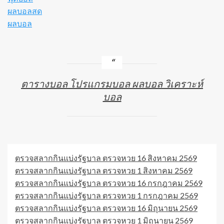
ผลบอลสด
ผลบอล
ตารางบอล โปรแกรมบอล ผลบอล วิเคราะห์
บอล
ตรวจสลากกินแบ่งรัฐบาล ตรวจหวย 16 สิงหาคม 2569
ตรวจสลากกินแบ่งรัฐบาล ตรวจหวย 1 สิงหาคม 2569
ตรวจสลากกินแบ่งรัฐบาล ตรวจหวย 16 กรกฎาคม 2569
ตรวจสลากกินแบ่งรัฐบาล ตรวจหวย 1 กรกฎาคม 2569
ตรวจสลากกินแบ่งรัฐบาล ตรวจหวย 16 มิถุนายน 2569
ตรวจสลากกินแบ่งรัฐบาล ตรวจหวย 1 มิถุนายน 2569