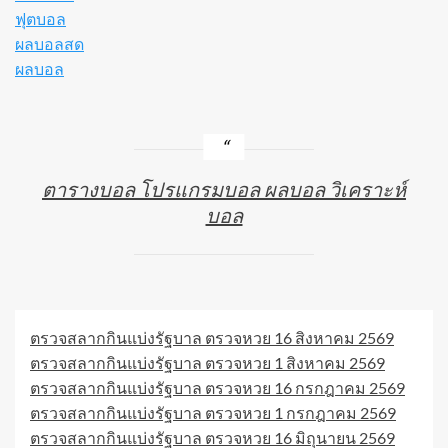
ฟุตบอล
ผลบอลสด
ผลบอล
ตารางบอล โปรแกรมบอล ผลบอล วิเคราะห์
บอล
ตรวจสลากกินแบ่งรัฐบาล ตรวจหวย 16 สิงหาคม 2569
ตรวจสลากกินแบ่งรัฐบาล ตรวจหวย 1 สิงหาคม 2569
ตรวจสลากกินแบ่งรัฐบาล ตรวจหวย 16 กรกฎาคม 2569
ตรวจสลากกินแบ่งรัฐบาล ตรวจหวย 1 กรกฎาคม 2569
ตรวจสลากกินแบ่งรัฐบาล ตรวจหวย 16 มิถุนายน 2569