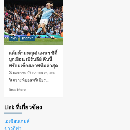
กีฬา
ข่าวกีฬา
แต้มห้ามหลุด! แมนฯ ซิตี้
บุกเยือน เบิร์นลีย์ คืนนี้
พร้อมเช็กสภาพทีมล่าสุด
Darkhero
เมษายน 22, 2026
วิเคราะห์บอลพรีเมียร...
Read More
Link ที่เกี่ยวข้อง
เอเชียนเกมส์
ข่าวกีฬา