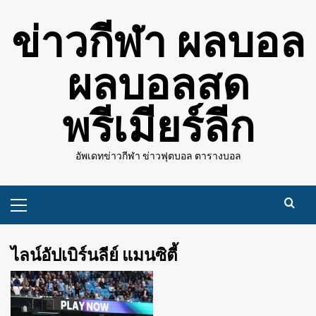
Skip
ข่าวกีฬา ผลบอล
to
content
ผลบอลสด
พรีเมียร์ลีก
อัพเดทข่าวกีฬา ข่าวฟุตบอล ตารางบอล
Primary
Menu
ไลน์อัปเบิร์นลีย์ แมนซิตี้