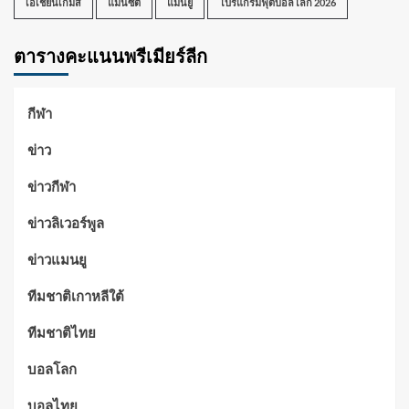
เอเชียนเกมส์
แมนซิตี้
แมนยู
โปรแกรมฟุตบอลโลก 2026
ตารางคะแนนพรีเมียร์ลีก
กีฬา
ข่าว
ข่าวกีฬา
ข่าวลิเวอร์พูล
ข่าวแมนยู
ทีมชาติเกาหลีใต้
ทีมชาติไทย
บอลโลก
บอลไทย