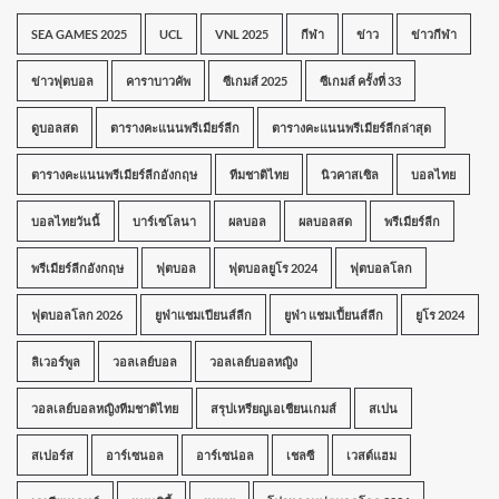
SEA GAMES 2025
UCL
VNL 2025
กีฬา
ข่าว
ข่าวกีฬา
ข่าวฟุตบอล
คาราบาวคัพ
ซีเกมส์ 2025
ซีเกมส์ ครั้งที่ 33
ดูบอลสด
ตารางคะแนนพรีเมียร์ลีก
ตารางคะแนนพรีเมียร์ลีกล่าสุด
ตารางคะแนนพรีเมียร์ลีกอังกฤษ
ทีมชาติไทย
นิวคาสเซิล
บอลไทย
บอลไทยวันนี้
บาร์เซโลนา
ผลบอล
ผลบอลสด
พรีเมียร์ลีก
พรีเมียร์ลีกอังกฤษ
ฟุตบอล
ฟุตบอลยูโร 2024
ฟุตบอลโลก
ฟุตบอลโลก 2026
ยูฟ่าแชมเปียนส์ลีก
ยูฟ่า แชมเปี้ยนส์ลีก
ยูโร 2024
ลิเวอร์พูล
วอลเลย์บอล
วอลเลย์บอลหญิง
วอลเลย์บอลหญิงทีมชาติไทย
สรุปเหรียญเอเชียนเกมส์
สเปน
สเปอร์ส
อาร์เซนอล
อาร์เซน่อล
เชลซี
เวสต์แฮม