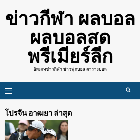
Skip
ข่าวกีฬา ผลบอล
to
content
ผลบอลสด
พรีเมียร์ลีก
อัพเดทข่าวกีฬา ข่าวฟุตบอล ตารางบอล
Primary
Menu
โปรจีน อาฒยา ล่าสุด