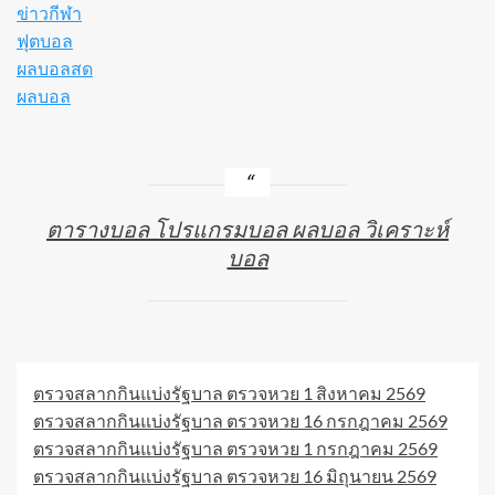
ข่าวกีฬา
ฟุตบอล
ผลบอลสด
ผลบอล
ตารางบอล โปรแกรมบอล ผลบอล วิเคราะห์
บอล
ตรวจสลากกินแบ่งรัฐบาล ตรวจหวย 1 สิงหาคม 2569
ตรวจสลากกินแบ่งรัฐบาล ตรวจหวย 16 กรกฎาคม 2569
ตรวจสลากกินแบ่งรัฐบาล ตรวจหวย 1 กรกฎาคม 2569
ตรวจสลากกินแบ่งรัฐบาล ตรวจหวย 16 มิถุนายน 2569