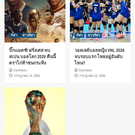
กีฬา
ข่าวกีฬา
กีฬา
ข่าวกีฬา
บิ๊กแมตช์! ฝรั่งเศส พบ
วอลเลย์บอลหญิง VNL 2026
สเปน บอลโลก 2026 คืนนี้
จบรอบแรก ไทยอยู่อันดับ
ตราไก่ท้าชนกระทิง
ไหน?
Darkhero
Darkhero
กรกฎาคม 14, 2026
กรกฎาคม 13, 2026