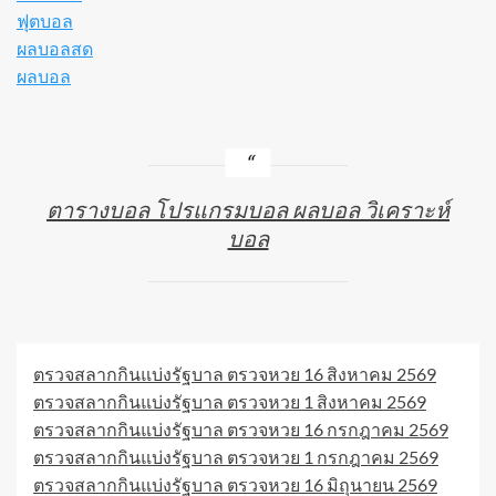
ฟุตบอล
ผลบอลสด
ผลบอล
ตารางบอล โปรแกรมบอล ผลบอล วิเคราะห์
บอล
ตรวจสลากกินแบ่งรัฐบาล ตรวจหวย 16 สิงหาคม 2569
ตรวจสลากกินแบ่งรัฐบาล ตรวจหวย 1 สิงหาคม 2569
ตรวจสลากกินแบ่งรัฐบาล ตรวจหวย 16 กรกฎาคม 2569
ตรวจสลากกินแบ่งรัฐบาล ตรวจหวย 1 กรกฎาคม 2569
ตรวจสลากกินแบ่งรัฐบาล ตรวจหวย 16 มิถุนายน 2569