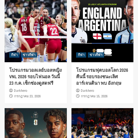
กีฬา
ข่าวกีฬา
กีฬา
ข่าวกีฬา
โปรแกรมวอลเลย์บอลหญิง
โปรแกรมฟุตบอลโลก 2026
VNL 2026 รอบไฟนอล วันนี้
คืนนี้ รอบรองชนะเลิศ
23 ก.ค. เช็กช่องดูสดฟรี
อาร์เจนตินา พบ อังกฤษ
Darkhero
Darkhero
กรกฎาคม 23, 2026
กรกฎาคม 15, 2026