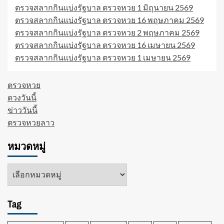
ตรวจสลากกินแบ่งรัฐบาล ตรวจหวย 1 มิถุนายน 2569
ตรวจสลากกินแบ่งรัฐบาล ตรวจหวย 16 พฤษภาคม 2569
ตรวจสลากกินแบ่งรัฐบาล ตรวจหวย 2 พฤษภาคม 2569
ตรวจสลากกินแบ่งรัฐบาล ตรวจหวย 16 เมษายน 2569
ตรวจสลากกินแบ่งรัฐบาล ตรวจหวย 1 เมษายน 2569
ตรวจหวย
ดวงวันนี้
ข่าววันนี้
ตรวจหวยลาว
หมวดหมู่
หมวด
หมู่
Tag