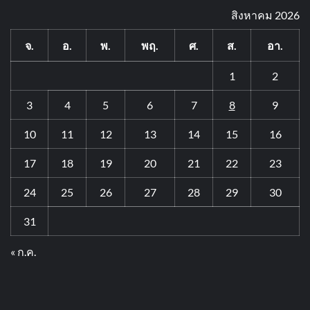
สิงหาคม 2026
จ.
อ.
พ.
พฤ.
ศ.
ส.
อา.
1
2
3
4
5
6
7
8
9
10
11
12
13
14
15
16
17
18
19
20
21
22
23
24
25
26
27
28
29
30
31
« ก.ค.