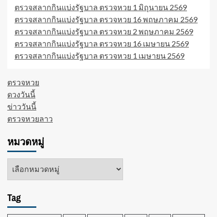
ตรวจสลากกินแบ่งรัฐบาล ตรวจหวย 1 มิถุนายน 2569
ตรวจสลากกินแบ่งรัฐบาล ตรวจหวย 16 พฤษภาคม 2569
ตรวจสลากกินแบ่งรัฐบาล ตรวจหวย 2 พฤษภาคม 2569
ตรวจสลากกินแบ่งรัฐบาล ตรวจหวย 16 เมษายน 2569
ตรวจสลากกินแบ่งรัฐบาล ตรวจหวย 1 เมษายน 2569
ตรวจหวย
ดวงวันนี้
ข่าววันนี้
ตรวจหวยลาว
หมวดหมู่
หมวด
หมู่
Tag