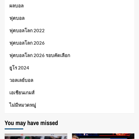
ผลบอล
ฟุตบอล
ฟุตบอลโลก 2022
ฟุตบอลโลก 2026
ฟุตบอลโลก 2026 รอบคัดเลือก
ยูโร 2024
วอลเลย์บอล
เอเชียนเกมส์
ไม่มีหมวดหมู่
You may have missed