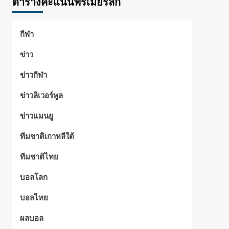
ตารางคะแนนพรีเมียร์ลีก
กีฬา
ข่าว
ข่าวกีฬา
ข่าวลิเวอร์พูล
ข่าวแมนยู
ทีมชาติเกาหลีใต้
ทีมชาติไทย
บอลโลก
บอลไทย
ผลบอล