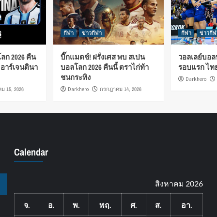
กีฬา
ข่าวกีฬา
กีฬา
ข่าวกีฬ
ก 2026 คืน
บิ๊กแมตช์! ฝรั่งเศส พบ สเปน
วอลเลย์บอลห
 อาร์เจนตินา
บอลโลก 2026 คืนนี้ ตราไก่ท้า
รอบแรก ไทย
ชนกระทิง
Darkhero
ม 15, 2026
Darkhero
กรกฎาคม 14, 2026
Calendar
สิงหาคม 2026
จ.
อ.
พ.
พฤ.
ศ.
ส.
อา.