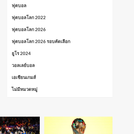
ฟุตบอล
ฟุตบอลโลก 2022
ฟุตบอลโลก 2026
ฟุตบอลโลก 2026 รอบคัดเลือก
ยูโร 2024
วอลเลย์บอล
เอเชียนเกมส์
ไม่มีหมวดหมู่