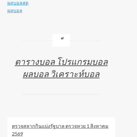
ผลบอลสด
ผลบอล
ตารางบอล โปรแกรมบอล
ผลบอล วิเคราะห์บอล
ตรวจสลากกินแบ่งรัฐบาล ตรวจหวย 1 สิงหาคม
2569