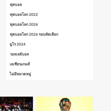
ฟุตบอล
ฟุตบอลโลก 2022
ฟุตบอลโลก 2026
ฟุตบอลโลก 2026 รอบคัดเลือก
ยูโร 2024
วอลเลย์บอล
เอเชียนเกมส์
ไม่มีหมวดหมู่