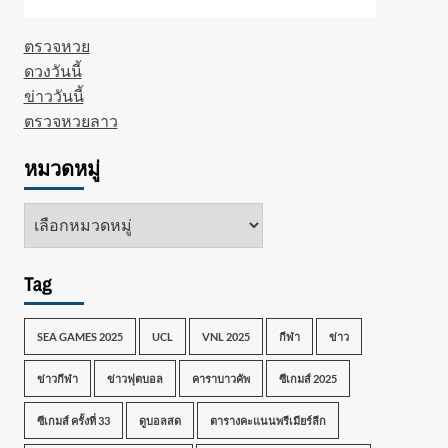
ตรวจหวย
ดวงวันนี้
ข่าววันนี้
ตรวจหวยลาว
หมวดหมู่
หมวด
หมู่
Tag
SEA GAMES 2025
UCL
VNL 2025
กีฬา
ข่าว
ข่าวกีฬา
ข่าวฟุตบอล
คาราบาวคัพ
ซีเกมส์ 2025
ซีเกมส์ ครั้งที่ 33
ดูบอลสด
ตารางคะแนนพรีเมียร์ลีก