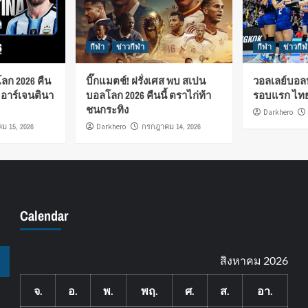
กีฬา
ข่าวกีฬา
กีฬา
ข่าวกีฬ
ก 2026 คืน
บิ๊กแมตช์! ฝรั่งเศส พบ สเปน
วอลเลย์บอลห
 อาร์เจนตินา
บอลโลก 2026 คืนนี้ ตราไก่ท้า
รอบแรก ไทย
ชนกระทิง
Darkhero
ม 15, 2026
Darkhero
กรกฎาคม 14, 2026
Calendar
สิงหาคม 2026
จ.
อ.
พ.
พฤ.
ศ.
ส.
อา.