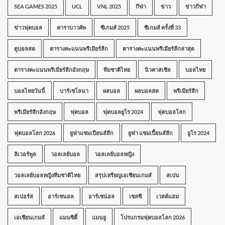
SEA GAMES 2025
UCL
VNL 2025
กีฬา
ข่าว
ข่าวกีฬา
ข่าวฟุตบอล
คาราบาวคัพ
ซีเกมส์ 2025
ซีเกมส์ ครั้งที่ 33
ดูบอลสด
ตารางคะแนนพรีเมียร์ลีก
ตารางคะแนนพรีเมียร์ลีกล่าสุด
ตารางคะแนนพรีเมียร์ลีกอังกฤษ
ทีมชาติไทย
นิวคาสเซิล
บอลไทย
บอลไทยวันนี้
บาร์เซโลนา
ผลบอล
ผลบอลสด
พรีเมียร์ลีก
พรีเมียร์ลีกอังกฤษ
ฟุตบอล
ฟุตบอลยูโร 2024
ฟุตบอลโลก
ฟุตบอลโลก 2026
ยูฟ่าแชมเปียนส์ลีก
ยูฟ่า แชมเปี้ยนส์ลีก
ยูโร 2024
ลิเวอร์พูล
วอลเลย์บอล
วอลเลย์บอลหญิง
วอลเลย์บอลหญิงทีมชาติไทย
สรุปเหรียญเอเชียนเกมส์
สเปน
สเปอร์ส
อาร์เซนอล
อาร์เซน่อล
เชลซี
เวสต์แฮม
เอเชียนเกมส์
แมนซิตี้
แมนยู
โปรแกรมฟุตบอลโลก 2026