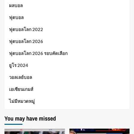
ผลบอล
ฟุตบอล
ฟุตบอลโลก 2022
ฟุตบอลโลก 2026
ฟุตบอลโลก 2026 รอบคัดเลือก
ยูโร 2024
วอลเลย์บอล
เอเชียนเกมส์
ไม่มีหมวดหมู่
You may have missed