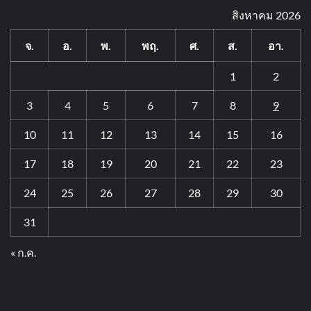
สิงหาคม 2026
จ.
อ.
พ.
พฤ.
ศ.
ส.
อา.
1
2
3
4
5
6
7
8
9
10
11
12
13
14
15
16
17
18
19
20
21
22
23
24
25
26
27
28
29
30
31
« ก.ค.