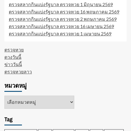
ตรวจสลากกินแบ่งรัฐบาล ตรวจหวย 1 มิถุนายน 2569
ตรวจสลากกินแบ่งรัฐบาล ตรวจหวย 16 พฤษภาคม 2569
ตรวจสลากกินแบ่งรัฐบาล ตรวจหวย 2 พฤษภาคม 2569
ตรวจสลากกินแบ่งรัฐบาล ตรวจหวย 16 เมษายน 2569
ตรวจสลากกินแบ่งรัฐบาล ตรวจหวย 1 เมษายน 2569
ตรวจหวย
ดวงวันนี้
ข่าววันนี้
ตรวจหวยลาว
หมวดหมู่
หมวด
หมู่
Tag