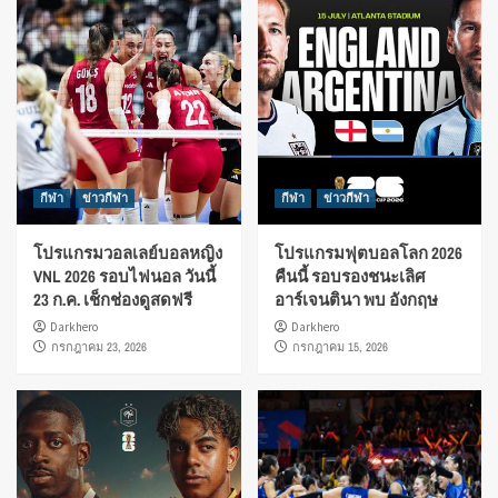
กีฬา
ข่าวกีฬา
กีฬา
ข่าวกีฬา
โปรแกรมวอลเลย์บอลหญิง
โปรแกรมฟุตบอลโลก 2026
VNL 2026 รอบไฟนอล วันนี้
คืนนี้ รอบรองชนะเลิศ
23 ก.ค. เช็กช่องดูสดฟรี
อาร์เจนตินา พบ อังกฤษ
Darkhero
Darkhero
กรกฎาคม 23, 2026
กรกฎาคม 15, 2026