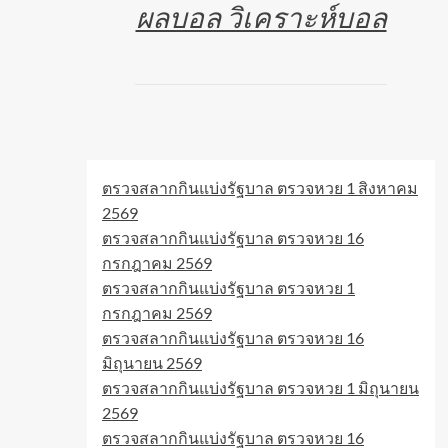
ผลบอล วิเคราะห์บอล
ตรวจสลากกินแบ่งรัฐบาล ตรวจหวย 1 สิงหาคม
2569
ตรวจสลากกินแบ่งรัฐบาล ตรวจหวย 16
กรกฎาคม 2569
ตรวจสลากกินแบ่งรัฐบาล ตรวจหวย 1
กรกฎาคม 2569
ตรวจสลากกินแบ่งรัฐบาล ตรวจหวย 16
มิถุนายน 2569
ตรวจสลากกินแบ่งรัฐบาล ตรวจหวย 1 มิถุนายน
2569
ตรวจสลากกินแบ่งรัฐบาล ตรวจหวย 16