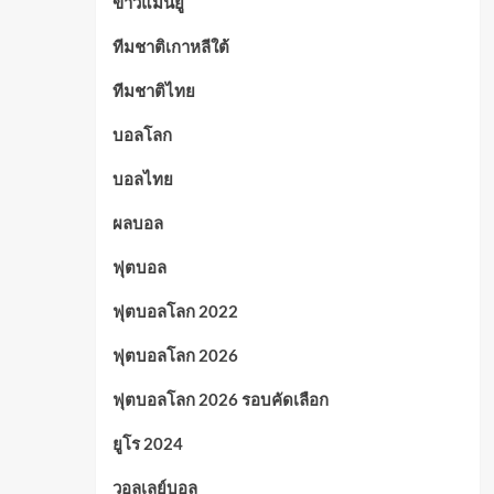
ข่าวแมนยู
ทีมชาติเกาหลีใต้
ทีมชาติไทย
บอลโลก
บอลไทย
ผลบอล
ฟุตบอล
ฟุตบอลโลก 2022
ฟุตบอลโลก 2026
ฟุตบอลโลก 2026 รอบคัดเลือก
ยูโร 2024
วอลเลย์บอล