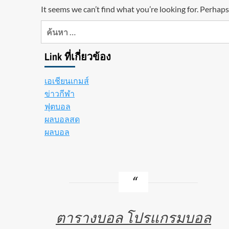
It seems we can’t find what you’re looking for. Perhaps
ค้นหา
สำหรับ:
Link ที่เกี่ยวข้อง
เอเชียนเกมส์
ข่าวกีฬา
ฟุตบอล
ผลบอลสด
ผลบอล
ตารางบอล โปรแกรมบอล