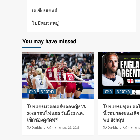
เอเชียนเกมส์
ไม่มีหมวดหมู่
You may have missed
กีฬา
ข่าวกีฬา
กีฬา
ข่าวกีฬา
โปรแกรมวอลเลย์บอลหญิง VNL
โปรแกรมฟุตบอลโล
2026 รอบไฟนอล วันนี้ 23 ก.ค.
นี้ รอบรองชนะเลิศ
เช็กช่องดูสดฟรี
พบ อังกฤษ
Darkhero
กรกฎาคม 23, 2026
Darkhero
กรกฎาค