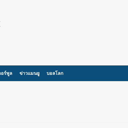
วอร์พูล
ข่าวแมนยู
บอลโลก