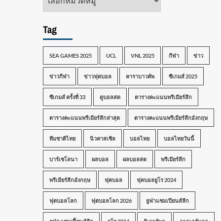
หมู่
Tag
SEA GAMES 2025
UCL
VNL 2025
กีฬา
ข่าว
ข่าวกีฬา
ข่าวฟุตบอล
คาราบาวคัพ
ซีเกมส์ 2025
ซีเกมส์ ครั้งที่ 33
ดูบอลสด
ตารางคะแนนพรีเมียร์ลีก
ตารางคะแนนพรีเมียร์ลีกล่าสุด
ตารางคะแนนพรีเมียร์ลีกอังกฤษ
ทีมชาติไทย
นิวคาสเซิล
บอลไทย
บอลไทยวันนี้
บาร์เซโลนา
ผลบอล
ผลบอลสด
พรีเมียร์ลีก
พรีเมียร์ลีกอังกฤษ
ฟุตบอล
ฟุตบอลยูโร 2024
ฟุตบอลโลก
ฟุตบอลโลก 2026
ยูฟ่าแชมเปียนส์ลีก