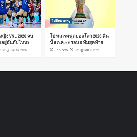
า
ไม่มีหมวดหมู่
ญิง VNL 2026 จบ
โปรแกรมฟุตบอลโลก 2026 คืน
อยู่อันดับไหน?
นี้ 9 ก.ค. 69 รอบ 8 ทีมสุดท้าย
กรกฎาคม 13, 2026
Darkhero
กรกฎาคม 9, 2026