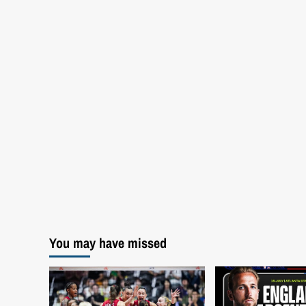
You may have missed