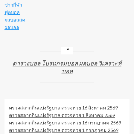
ข่าวกีฬา
ฟุตบอล
ผลบอลสด
ผลบอล
ตารางบอล โปรแกรมบอล ผลบอล วิเคราะห์
บอล
ตรวจสลากกินแบ่งรัฐบาล ตรวจหวย 16 สิงหาคม 2569
ตรวจสลากกินแบ่งรัฐบาล ตรวจหวย 1 สิงหาคม 2569
ตรวจสลากกินแบ่งรัฐบาล ตรวจหวย 16 กรกฎาคม 2569
ตรวจสลากกินแบ่งรัฐบาล ตรวจหวย 1 กรกฎาคม 2569