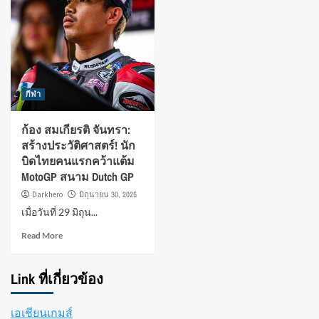
กีฬา
ก้อง สมเกียรติ จันทรา:
สร้างประวัติศาสตร์! นัก
บิดไทยคนแรกคว้าแต้ม
MotoGP สนาม Dutch GP
Darkhero
มิถุนายน 30, 2025
เมื่อวันที่ 29 มิถุน...
Read More
Link ที่เกี่ยวข้อง
เอเชียนเกมส์