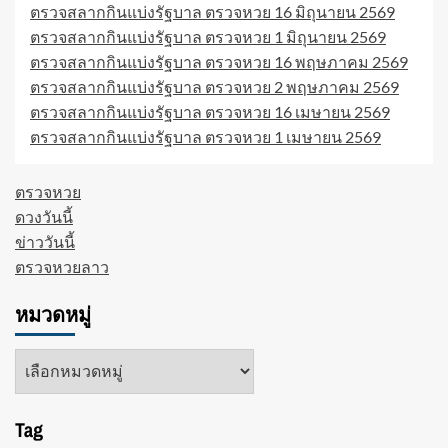
ตรวจสลากกินแบ่งรัฐบาล ตรวจหวย 16 มิถุนายน 2569
ตรวจสลากกินแบ่งรัฐบาล ตรวจหวย 1 มิถุนายน 2569
ตรวจสลากกินแบ่งรัฐบาล ตรวจหวย 16 พฤษภาคม 2569
ตรวจสลากกินแบ่งรัฐบาล ตรวจหวย 2 พฤษภาคม 2569
ตรวจสลากกินแบ่งรัฐบาล ตรวจหวย 16 เมษายน 2569
ตรวจสลากกินแบ่งรัฐบาล ตรวจหวย 1 เมษายน 2569
ตรวจหวย
ดวงวันนี้
ข่าววันนี้
ตรวจหวยลาว
หมวดหมู่
หมวด
หมู่
Tag