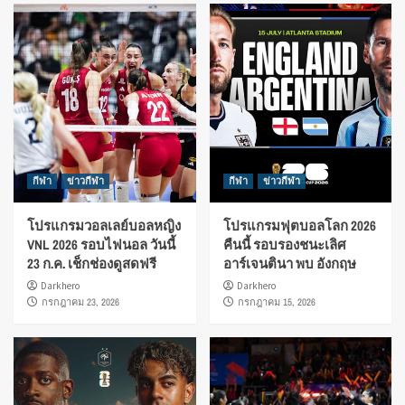
กีฬา
ข่าวกีฬา
กีฬา
ข่าวกีฬา
โปรแกรมวอลเลย์บอลหญิง
โปรแกรมฟุตบอลโลก 2026
VNL 2026 รอบไฟนอล วันนี้
คืนนี้ รอบรองชนะเลิศ
23 ก.ค. เช็กช่องดูสดฟรี
อาร์เจนตินา พบ อังกฤษ
Darkhero
Darkhero
กรกฎาคม 23, 2026
กรกฎาคม 15, 2026