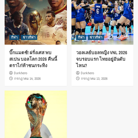
กีฬา
ข่าวกีฬา
กีฬา
ข่าวกีฬา
บิ๊กแมตช์! ฝรั่งเศส พบ
วอลเลย์บอลหญิง VNL 2026
สเปน บอลโลก 2026 คืนนี้
จบรอบแรก ไทยอยู่อันดับ
ตราไก่ท้าชนกระทิง
ไหน?
Darkhero
Darkhero
กรกฎาคม 14, 2026
กรกฎาคม 13, 2026