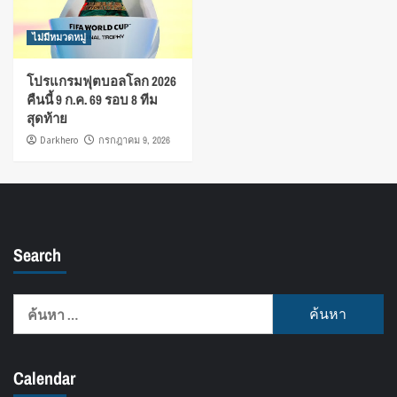
ไม่มีหมวดหมู่
โปรแกรมฟุตบอลโลก 2026
คืนนี้ 9 ก.ค. 69 รอบ 8 ทีม
สุดท้าย
Darkhero
กรกฎาคม 9, 2026
Search
ค้นหา
สำหรับ:
Calendar