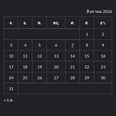
สิงหาคม 2026
จ.
อ.
พ.
พฤ.
ศ.
ส.
อา.
1
2
3
4
5
6
7
8
9
10
11
12
13
14
15
16
17
18
19
20
21
22
23
24
25
26
27
28
29
30
31
« ก.ค.