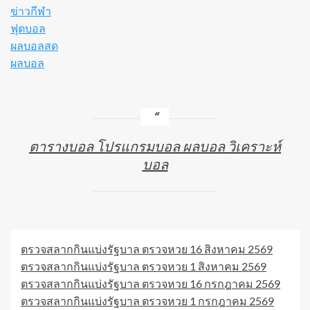
ข่าวกีฬา
ฟุตบอล
ผลบอลสด
ผลบอล
ตารางบอล โปรแกรมบอล ผลบอล วิเคราะห์
บอล
ตรวจสลากกินแบ่งรัฐบาล ตรวจหวย 16 สิงหาคม 2569
ตรวจสลากกินแบ่งรัฐบาล ตรวจหวย 1 สิงหาคม 2569
ตรวจสลากกินแบ่งรัฐบาล ตรวจหวย 16 กรกฎาคม 2569
ตรวจสลากกินแบ่งรัฐบาล ตรวจหวย 1 กรกฎาคม 2569