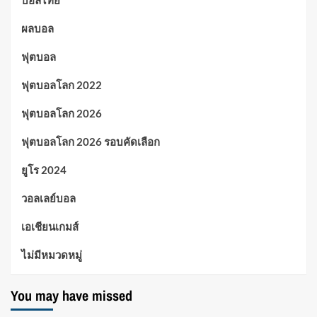
ผลบอล
ฟุตบอล
ฟุตบอลโลก 2022
ฟุตบอลโลก 2026
ฟุตบอลโลก 2026 รอบคัดเลือก
ยูโร 2024
วอลเลย์บอล
เอเชียนเกมส์
ไม่มีหมวดหมู่
You may have missed