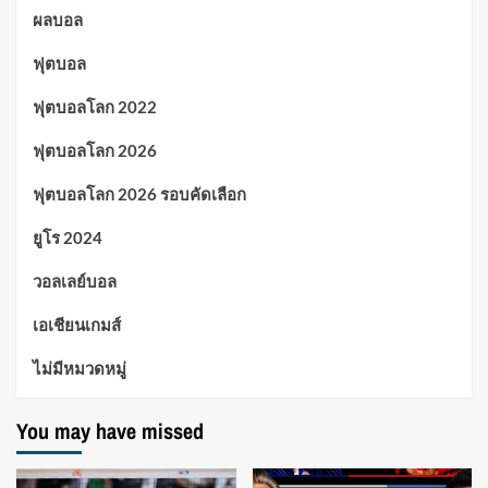
ผลบอล
ฟุตบอล
ฟุตบอลโลก 2022
ฟุตบอลโลก 2026
ฟุตบอลโลก 2026 รอบคัดเลือก
ยูโร 2024
วอลเลย์บอล
เอเชียนเกมส์
ไม่มีหมวดหมู่
You may have missed