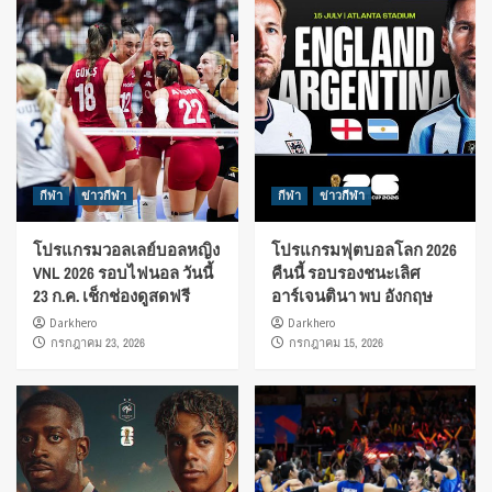
กีฬา
ข่าวกีฬา
กีฬา
ข่าวกีฬา
โปรแกรมวอลเลย์บอลหญิง
โปรแกรมฟุตบอลโลก 2026
VNL 2026 รอบไฟนอล วันนี้
คืนนี้ รอบรองชนะเลิศ
23 ก.ค. เช็กช่องดูสดฟรี
อาร์เจนตินา พบ อังกฤษ
Darkhero
Darkhero
กรกฎาคม 23, 2026
กรกฎาคม 15, 2026