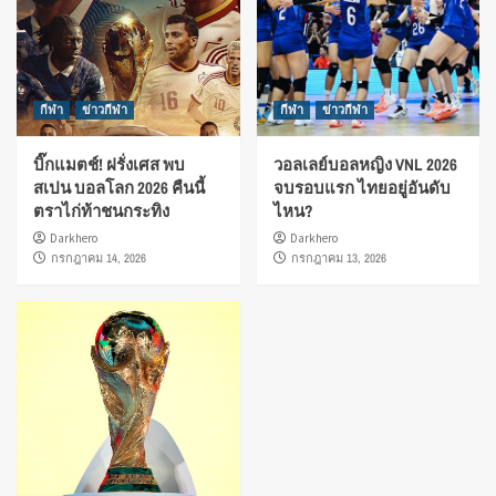
กีฬา
ข่าวกีฬา
กีฬา
ข่าวกีฬา
บิ๊กแมตช์! ฝรั่งเศส พบ
วอลเลย์บอลหญิง VNL 2026
สเปน บอลโลก 2026 คืนนี้
จบรอบแรก ไทยอยู่อันดับ
ตราไก่ท้าชนกระทิง
ไหน?
Darkhero
Darkhero
กรกฎาคม 14, 2026
กรกฎาคม 13, 2026