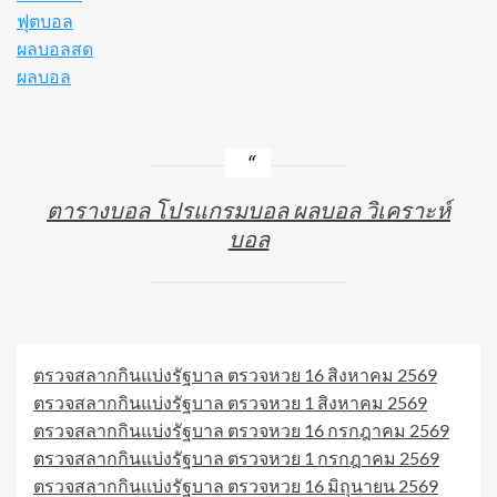
ฟุตบอล
ผลบอลสด
ผลบอล
ตารางบอล โปรแกรมบอล ผลบอล วิเคราะห์
บอล
ตรวจสลากกินแบ่งรัฐบาล ตรวจหวย 16 สิงหาคม 2569
ตรวจสลากกินแบ่งรัฐบาล ตรวจหวย 1 สิงหาคม 2569
ตรวจสลากกินแบ่งรัฐบาล ตรวจหวย 16 กรกฎาคม 2569
ตรวจสลากกินแบ่งรัฐบาล ตรวจหวย 1 กรกฎาคม 2569
ตรวจสลากกินแบ่งรัฐบาล ตรวจหวย 16 มิถุนายน 2569