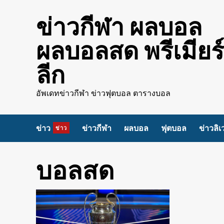
Skip
ข่าวกีฬา ผลบอล
to
content
ผลบอลสด พรีเมียร์
ลีก
อัพเดทข่าวกีฬา ข่าวฟุตบอล ตารางบอล
ข่าว
ข่าวกีฬา
ผลบอล
ฟุตบอล
ข่าวลิเ
ข่าว
บอลสด