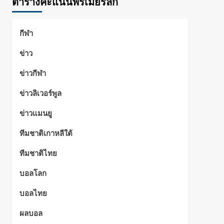
ตารางคะแนนพรีเมียร์ลีก
กีฬา
ข่าว
ข่าวกีฬา
ข่าวลิเวอร์พูล
ข่าวแมนยู
ทีมชาติเกาหลีใต้
ทีมชาติไทย
บอลโลก
บอลไทย
ผลบอล