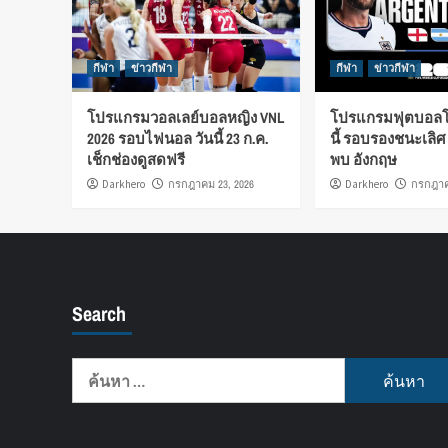
กีฬา
ข่าวกีฬา
กีฬา
ข่าวกีฬา
โปรแกรมวอลเลย์บอลหญิง VNL
โปรแกรมฟุตบอลโล
2026 รอบไฟนอล วันนี้ 23 ก.ค.
นี้ รอบรองชนะเลิศ
เช็กช่องดูสดฟรี
พบ อังกฤษ
Darkhero
กรกฎาคม 23, 2026
Darkhero
กรกฎาค
Search
ค้นหา
สำหรับ: