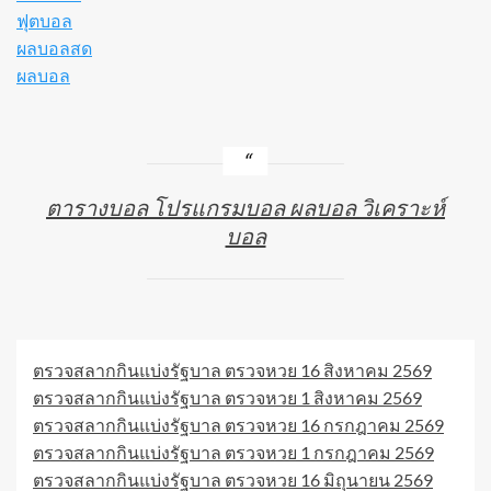
ฟุตบอล
ผลบอลสด
ผลบอล
ตารางบอล โปรแกรมบอล ผลบอล วิเคราะห์
บอล
ตรวจสลากกินแบ่งรัฐบาล ตรวจหวย 16 สิงหาคม 2569
ตรวจสลากกินแบ่งรัฐบาล ตรวจหวย 1 สิงหาคม 2569
ตรวจสลากกินแบ่งรัฐบาล ตรวจหวย 16 กรกฎาคม 2569
ตรวจสลากกินแบ่งรัฐบาล ตรวจหวย 1 กรกฎาคม 2569
ตรวจสลากกินแบ่งรัฐบาล ตรวจหวย 16 มิถุนายน 2569