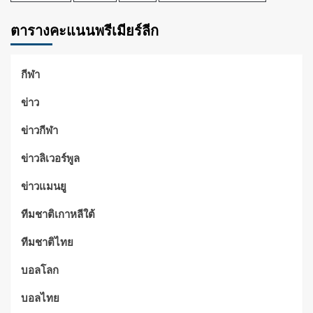
ตารางคะแนนพรีเมียร์ลีก
กีฬา
ข่าว
ข่าวกีฬา
ข่าวลิเวอร์พูล
ข่าวแมนยู
ทีมชาติเกาหลีใต้
ทีมชาติไทย
บอลโลก
บอลไทย