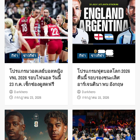
กีฬา
ข่าวกีฬา
กีฬา
ข่าวกีฬา
โปรแกรมวอลเลย์บอลหญิง
โปรแกรมฟุตบอลโลก 2026
VNL 2026 รอบไฟนอล วันนี้
คืนนี้ รอบรองชนะเลิศ
23 ก.ค. เช็กช่องดูสดฟรี
อาร์เจนตินา พบ อังกฤษ
Darkhero
Darkhero
กรกฎาคม 23, 2026
กรกฎาคม 15, 2026