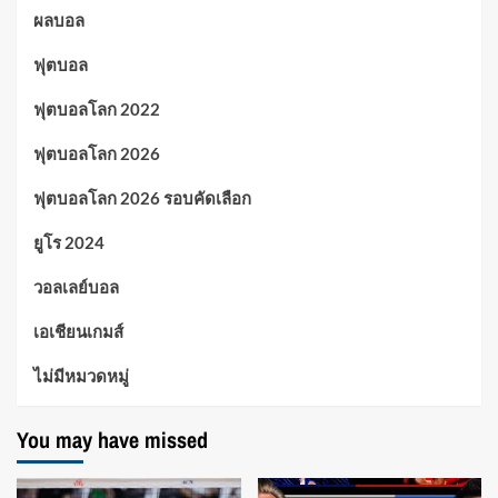
ผลบอล
ฟุตบอล
ฟุตบอลโลก 2022
ฟุตบอลโลก 2026
ฟุตบอลโลก 2026 รอบคัดเลือก
ยูโร 2024
วอลเลย์บอล
เอเชียนเกมส์
ไม่มีหมวดหมู่
You may have missed