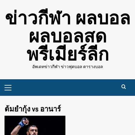
Skip
ข่าวกีฬา ผลบอล
to
content
ผลบอลสด
พรีเมียร์ลีก
อัพเดทข่าวกีฬา ข่าวฟุตบอล ตารางบอล
Primary
Menu
ต้มยำกุ้ง vs อานาร์