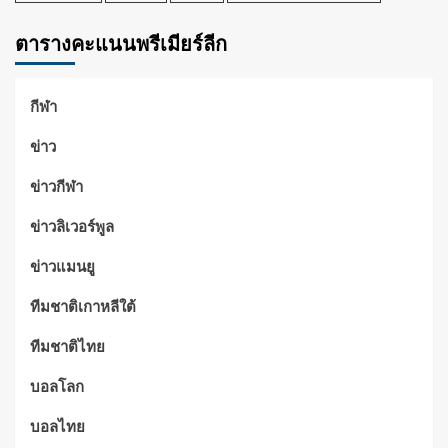
ตารางคะแนนพรีเมียร์ลีก
กีฬา
ข่าว
ข่าวกีฬา
ข่าวลิเวอร์พูล
ข่าวแมนยู
ทีมชาติเกาหลีใต้
ทีมชาติไทย
บอลโลก
บอลไทย