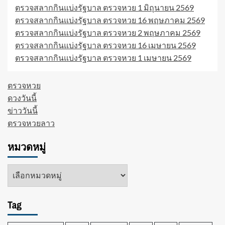
ตรวจสลากกินแบ่งรัฐบาล ตรวจหวย 1 มิถุนายน 2569
ตรวจสลากกินแบ่งรัฐบาล ตรวจหวย 16 พฤษภาคม 2569
ตรวจสลากกินแบ่งรัฐบาล ตรวจหวย 2 พฤษภาคม 2569
ตรวจสลากกินแบ่งรัฐบาล ตรวจหวย 16 เมษายน 2569
ตรวจสลากกินแบ่งรัฐบาล ตรวจหวย 1 เมษายน 2569
ตรวจหวย
ดวงวันนี้
ข่าววันนี้
ตรวจหวยลาว
หมวดหมู่
หมวด
หมู่
Tag