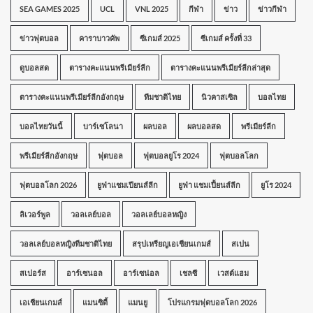
SEA GAMES 2025
UCL
VNL 2025
กีฬา
ข่าว
ข่าวกีฬา
ข่าวฟุตบอล
คาราบาวคัพ
ซีเกมส์ 2025
ซีเกมส์ ครั้งที่ 33
ดูบอลสด
ตารางคะแนนพรีเมียร์ลีก
ตารางคะแนนพรีเมียร์ลีกล่าสุด
ตารางคะแนนพรีเมียร์ลีกอังกฤษ
ทีมชาติไทย
นิวคาสเซิล
บอลไทย
บอลไทยวันนี้
บาร์เซโลนา
ผลบอล
ผลบอลสด
พรีเมียร์ลีก
พรีเมียร์ลีกอังกฤษ
ฟุตบอล
ฟุตบอลยูโร 2024
ฟุตบอลโลก
ฟุตบอลโลก 2026
ยูฟ่าแชมเปียนส์ลีก
ยูฟ่า แชมเปี้ยนส์ลีก
ยูโร 2024
ลิเวอร์พูล
วอลเลย์บอล
วอลเลย์บอลหญิง
วอลเลย์บอลหญิงทีมชาติไทย
สรุปเหรียญเอเชียนเกมส์
สเปน
สเปอร์ส
อาร์เซนอล
อาร์เซน่อล
เชลซี
เวสต์แฮม
เอเชียนเกมส์
แมนซิตี้
แมนยู
โปรแกรมฟุตบอลโลก 2026