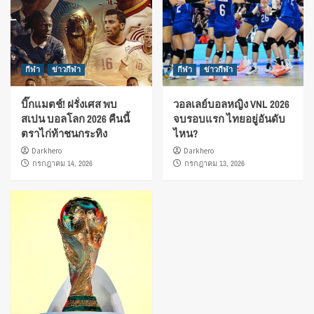
กีฬา
ข่าวกีฬา
กีฬา
ข่าวกีฬา
บิ๊กแมตช์! ฝรั่งเศส พบ
วอลเลย์บอลหญิง VNL 2026
สเปน บอลโลก 2026 คืนนี้
จบรอบแรก ไทยอยู่อันดับ
ตราไก่ท้าชนกระทิง
ไหน?
Darkhero
Darkhero
กรกฎาคม 14, 2026
กรกฎาคม 13, 2026