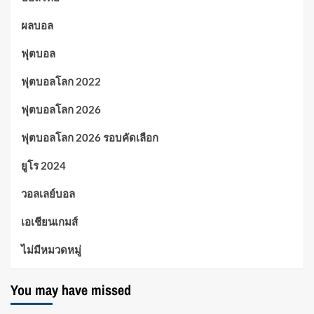
ผลบอล
ฟุตบอล
ฟุตบอลโลก 2022
ฟุตบอลโลก 2026
ฟุตบอลโลก 2026 รอบคัดเลือก
ยูโร 2024
วอลเลย์บอล
เอเชียนเกมส์
ไม่มีหมวดหมู่
You may have missed