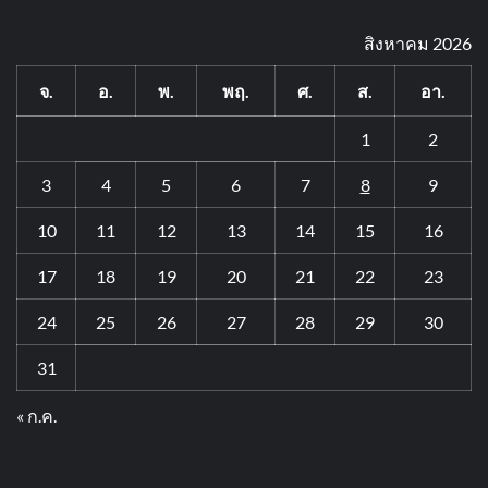
สิงหาคม 2026
จ.
อ.
พ.
พฤ.
ศ.
ส.
อา.
1
2
3
4
5
6
7
8
9
10
11
12
13
14
15
16
17
18
19
20
21
22
23
24
25
26
27
28
29
30
31
« ก.ค.