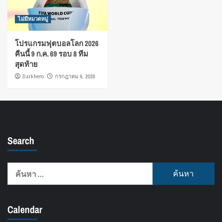
ไม่มีหมวดหมู่
โปรแกรมฟุตบอลโลก 2026
คืนนี้ 9 ก.ค. 69 รอบ 8 ทีม
สุดท้าย
Darkhero
กรกฎาคม 9, 2026
Search
ค้นหา
สำหรับ:
Calendar