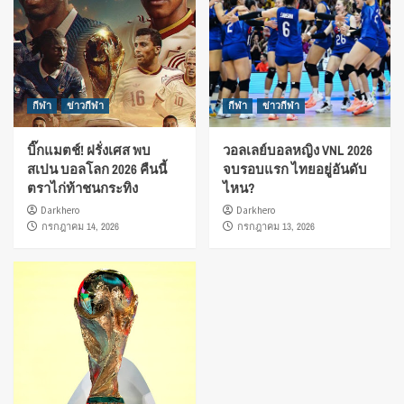
กีฬา
ข่าวกีฬา
กีฬา
ข่าวกีฬา
บิ๊กแมตช์! ฝรั่งเศส พบ
วอลเลย์บอลหญิง VNL 2026
สเปน บอลโลก 2026 คืนนี้
จบรอบแรก ไทยอยู่อันดับ
ตราไก่ท้าชนกระทิง
ไหน?
Darkhero
Darkhero
กรกฎาคม 14, 2026
กรกฎาคม 13, 2026