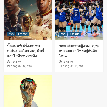
กีฬา
ข่าวกีฬา
กีฬา
ข่าวกีฬา
บิ๊กแมตช์! ฝรั่งเศส พบ
วอลเลย์บอลหญิง VNL 2026
สเปน บอลโลก 2026 คืนนี้
จบรอบแรก ไทยอยู่อันดับ
ตราไก่ท้าชนกระทิง
ไหน?
Darkhero
Darkhero
กรกฎาคม 14, 2026
กรกฎาคม 13, 2026