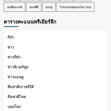
เอเชียนเกมส์
แมนซิตี้
แมนยู
โปรแกรมฟุตบอลโลก 2026
ตารางคะแนนพรีเมียร์ลีก
กีฬา
ข่าว
ข่าวกีฬา
ข่าวลิเวอร์พูล
ข่าวแมนยู
ทีมชาติเกาหลีใต้
ทีมชาติไทย
บอลโลก