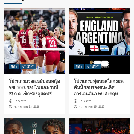
กีฬา
ข่าวกีฬา
กีฬา
ข่าวกีฬา
โปรแกรมวอลเลย์บอลหญิง
โปรแกรมฟุตบอลโลก 2026
VNL 2026 รอบไฟนอล วันนี้
คืนนี้ รอบรองชนะเลิศ
23 ก.ค. เช็กช่องดูสดฟรี
อาร์เจนตินา พบ อังกฤษ
Darkhero
Darkhero
กรกฎาคม 23, 2026
กรกฎาคม 15, 2026