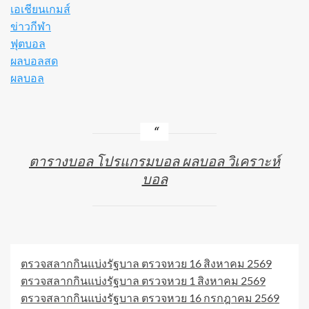
เอเชียนเกมส์
ข่าวกีฬา
ฟุตบอล
ผลบอลสด
ผลบอล
ตารางบอล โปรแกรมบอล ผลบอล วิเคราะห์
บอล
ตรวจสลากกินแบ่งรัฐบาล ตรวจหวย 16 สิงหาคม 2569
ตรวจสลากกินแบ่งรัฐบาล ตรวจหวย 1 สิงหาคม 2569
ตรวจสลากกินแบ่งรัฐบาล ตรวจหวย 16 กรกฎาคม 2569