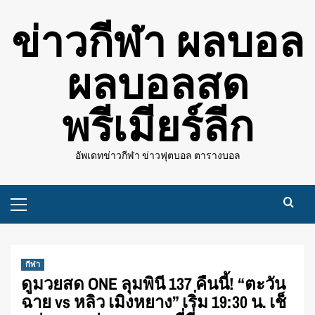
Skip
ข่าวกีฬา ผลบอล
to
content
ผลบอลสด
พรีเมียร์ลีก
อัพเดทข่าวกีฬา ข่าวฟุตบอล ตารางบอล
Primary
Menu
กีฬา
ดูมวยสด ONE ลุมพินี 137 คืนนี้! “ตะวัน
ฉาย vs หลิว เมิงหยาง” เริ่ม 19:30 น. เช็