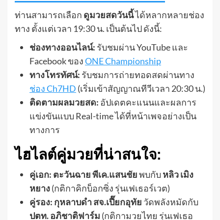
ท่านสามารถเลือก
ดูมวยสดวันนี้
ได้หลากหลายช่อง
ทาง ตั้งแต่เวลา 19:30 น. เป็นต้นไป ดังนี้:
ช่องทางออนไลน์:
รับชมผ่าน YouTube และ
Facebook ของ
ONE Championship
ทางโทรทัศน์:
รับชมการถ่ายทอดสดผ่านทาง
ช่อง Ch7HD
(เริ่มเข้าสัญญาณทีวีเวลา 20:30 น.)
ติดตามผลมวยสด:
อัปเดตคะแนนและผลการ
แข่งขันแบบ Real-time ได้ที่หน้าเพจอย่างเป็น
ทางการ
ไฮไลต์คู่มวยที่น่าสนใจ:
คู่เอก:
ตะวันฉาย พีเค.แสนชัย
พบกับ
หลิว เมิง
หยาง
(กติกาคิกบ็อกซิ่ง รุ่นเฟเธอร์เวต)
คู่รอง:
กุหลาบดำ สจ.เปี๊ยกอุทัย
วัดพลังหมัดกับ
ปตท. อภิชาติฟาร์ม
(กติกามวยไทย รุ่นเฟเธอ