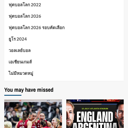
ฟุตบอลโลก 2022
ฟุตบอลโลก 2026
ฟุตบอลโลก 2026 รอบคัดเลือก
ยูโร 2024
วอลเลย์บอล
เอเชียนเกมส์
ไม่มีหมวดหมู่
You may have missed