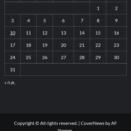
1
2
3
4
5
6
7
8
9
10
11
12
13
14
15
16
17
18
19
20
21
22
23
24
25
26
27
28
29
30
31
« ก.ค.
Copyright © All rights reserved.
|
CoverNews
by AF
themes.