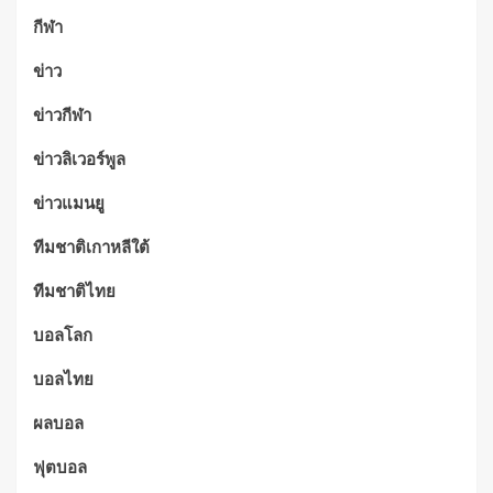
กีฬา
ข่าว
ข่าวกีฬา
ข่าวลิเวอร์พูล
ข่าวแมนยู
ทีมชาติเกาหลีใต้
ทีมชาติไทย
บอลโลก
บอลไทย
ผลบอล
ฟุตบอล