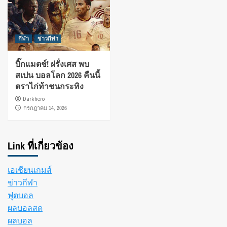
กีฬา
ข่าวกีฬา
บิ๊กแมตช์! ฝรั่งเศส พบ
สเปน บอลโลก 2026 คืนนี้
ตราไก่ท้าชนกระทิง
Darkhero
กรกฎาคม 14, 2026
Link ที่เกี่ยวข้อง
เอเชียนเกมส์
ข่าวกีฬา
ฟุตบอล
ผลบอลสด
ผลบอล