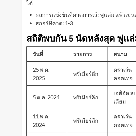
ได้
ผลการแข่งขันที่คาดการณ์: ฟูแล่ม แพ้ แมนเช
สกอร์ที่คาด: 1-3
สถิติพบกัน 5 นัดหลังสุด ฟูแล
วันที่
รายการ
สนาม
25 พ.ค.
คราเว่น
พรีเมียร์ลีก
2025
คอตเทจ
เอติฮัด ส
5 ต.ค. 2024
พรีเมียร์ลีก
เดียม
11 พ.ค.
คราเว่น
พรีเมียร์ลีก
2024
คอตเทจ