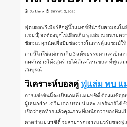
Darkhero
ธันวาคม 2, 2025
ฟุตบอลพรีเมียร์ลีกคู่บิ๊กแมตช์ที่น่าจับตามองในสัป
แชมป์) จะต้องบุกไปเยือนถิ่น ฟูแล่ม ณ สนามคร
ชัยชนะทุกนัดเพื่อบีบช่องว่างในการลุ้นแชมป์ให้
เกมนี้ไม่ใช่แค่การเก็บ 3 แต้มธรรมดา แต่เป็นกา
กดดันช่วงโค้งสุดท้ายได้ดีแค่ไหน ขณะที่ฟูแล่
สมบูรณ์
วิเคราะห์บอลคู่
ฟูแล่ม พบ แม
การแข่งขันนี้จะเป็นเกมที่ แมนฯ ซิตี้ ต้องเผชิ
ผู้เล่นอย่าง เควิน เดอ บรอยน์ และ เบอร์นาร์โด
เชื่อว่าสุดท้ายแล้วคุณภาพที่เหนือกว่าของทีมเย
คาดว่าแมนฯ ซิตี้ จะสามารถเจาะแนวรับของฟูแล