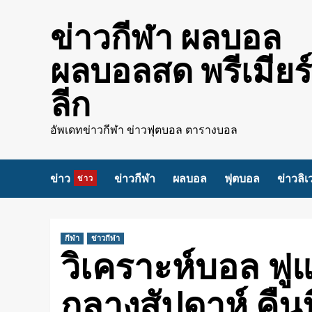
Skip
ข่าวกีฬา ผลบอล
to
content
ผลบอลสด พรีเมียร์
ลีก
อัพเดทข่าวกีฬา ข่าวฟุตบอล ตารางบอล
ข่าว
ข่าวกีฬา
ผลบอล
ฟุตบอล
ข่าวลิเ
ข่าว
กีฬา
ข่าวกีฬา
วิเคราะห์บอล ฟูแล
กลางสัปดาห์ คืนนี้