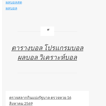
ผลบอลสด
ผลบอล
ตารางบอล โปรแกรมบอล
ผลบอล วิเคราะห์บอล
ตรวจสลากกินแบ่งรัฐบาล ตรวจหวย 16
สิงหาคม 2569