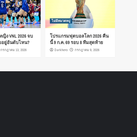
า
ไม่มีหมวดหมู่
ญิง VNL 2026 จบ
โปรแกรมฟุตบอลโลก 2026 คืน
อยู่อันดับไหน?
นี้ 9 ก.ค. 69 รอบ 8 ทีมสุดท้าย
กรกฎาคม 13, 2026
Darkhero
กรกฎาคม 9, 2026