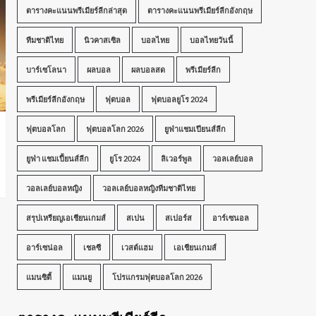
ตารางคะแนนพรีเมียร์ลีกล่าสุด
ตารางคะแนนพรีเมียร์ลีกอังกฤษ
ทีมชาติไทย
นิวคาสเซิล
บอลไทย
บอลไทยวันนี้
บาร์เซโลนา
ผลบอล
ผลบอลสด
พรีเมียร์ลีก
พรีเมียร์ลีกอังกฤษ
ฟุตบอล
ฟุตบอลยูโร 2024
ฟุตบอลโลก
ฟุตบอลโลก 2026
ยูฟ่าแชมเปียนส์ลีก
ยูฟ่า แชมเปี้ยนส์ลีก
ยูโร 2024
ลิเวอร์พูล
วอลเลย์บอล
วอลเลย์บอลหญิง
วอลเลย์บอลหญิงทีมชาติไทย
สรุปเหรียญเอเชียนเกมส์
สเปน
สเปอร์ส
อาร์เซนอล
อาร์เซน่อล
เชลซี
เวสต์แฮม
เอเชียนเกมส์
แมนซิตี้
แมนยู
โปรแกรมฟุตบอลโลก 2026