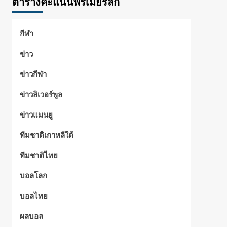
ตารางคะแนนพรีเมียร์ลีก
กีฬา
ข่าว
ข่าวกีฬา
ข่าวลิเวอร์พูล
ข่าวแมนยู
ทีมชาติเกาหลีใต้
ทีมชาติไทย
บอลโลก
บอลไทย
ผลบอล