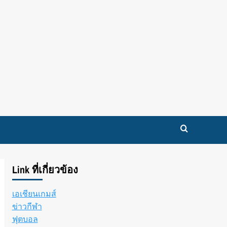
Link ที่เกี่ยวข้อง
เอเชียนเกมส์
ข่าวกีฬา
ฟุตบอล