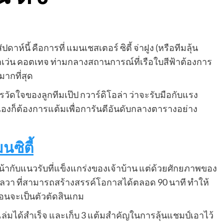
ดาห์นี้ คือการที่ แมนเชสเตอร์ ซิตี้ จ่าฝูง (หรือทีมลุ้น
าเว่น คอตเทจ ท่ามกลางสถานการณ์ที่เรือใบสีฟ้าต้องการ
มากที่สุด
รวัดใจของลูกทีมเป๊ป กวาร์ดิโอล่า ว่าจะรับมือกับแรง
มเองก็ต้องการแต้มเพื่อการันตีอันดับกลางตารางอย่าง
นซิตี้
ญหน้ากับแนวรับที่แข็งแกร่งของเจ้าบ้าน แต่ด้วยศักยภาพของ
้ ซิลวา ที่สามารถสร้างสรรค์โอกาสได้ตลอด 90 นาที ทำให้
ือนจะเป็นตัวตัดสินเกม
่มได้สำเร็จ และเก็บ 3 แต้มสำคัญในการลุ้นแชมป์เอาไว้