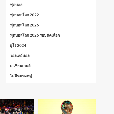
ฟุตบอล
ฟุตบอลโลก 2022
ฟุตบอลโลก 2026
ฟุตบอลโลก 2026 รอบคัดเลือก
ยูโร 2024
วอลเลย์บอล
เอเชียนเกมส์
ไม่มีหมวดหมู่