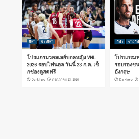
กีฬา
ข่าวกีฬา
กีฬา
ข่าวกี
โปรแกรมวอลเลย์บอลหญิง VNL
โปรแกรมฟุ
2026 รอบไฟนอล วันนี้ 23 ก.ค. เช็
รอบรองชนะ
กช่องดูสดฟรี
อังกฤษ
Darkhero
กรกฎาคม 23, 2026
Darkhero