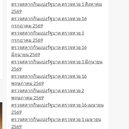
ตรวจสลากกินแบ่งรัฐบาล ตรวจหวย 1 สิงหาคม
2569
ตรวจสลากกินแบ่งรัฐบาล ตรวจหวย 16
กรกฎาคม 2569
ตรวจสลากกินแบ่งรัฐบาล ตรวจหวย 1
กรกฎาคม 2569
ตรวจสลากกินแบ่งรัฐบาล ตรวจหวย 16
มิถุนายน 2569
ตรวจสลากกินแบ่งรัฐบาล ตรวจหวย 1 มิถุนายน
2569
ตรวจสลากกินแบ่งรัฐบาล ตรวจหวย 16
พฤษภาคม 2569
ตรวจสลากกินแบ่งรัฐบาล ตรวจหวย 2
พฤษภาคม 2569
ตรวจสลากกินแบ่งรัฐบาล ตรวจหวย 16 เมษายน
2569
ตรวจสลากกินแบ่งรัฐบาล ตรวจหวย 1 เมษายน
2569