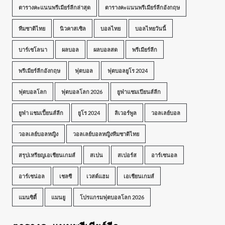
ตารางคะแนนพรีเมียร์ลีกล่าสุด
ตารางคะแนนพรีเมียร์ลีกอังกฤษ
ทีมชาติไทย
นิวคาสเซิล
บอลไทย
บอลไทยวันนี้
บาร์เซโลนา
ผลบอล
ผลบอลสด
พรีเมียร์ลีก
พรีเมียร์ลีกอังกฤษ
ฟุตบอล
ฟุตบอลยูโร 2024
ฟุตบอลโลก
ฟุตบอลโลก 2026
ยูฟ่าแชมเปียนส์ลีก
ยูฟ่า แชมเปี้ยนส์ลีก
ยูโร 2024
ลิเวอร์พูล
วอลเลย์บอล
วอลเลย์บอลหญิง
วอลเลย์บอลหญิงทีมชาติไทย
สรุปเหรียญเอเชียนเกมส์
สเปน
สเปอร์ส
อาร์เซนอล
อาร์เซน่อล
เชลซี
เวสต์แฮม
เอเชียนเกมส์
แมนซิตี้
แมนยู
โปรแกรมฟุตบอลโลก 2026