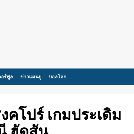
วอร์พูล
ข่าวแมนยู
บอลโลก
ิงคโปร์ เกมประเดิม
ี ฮัดสัน