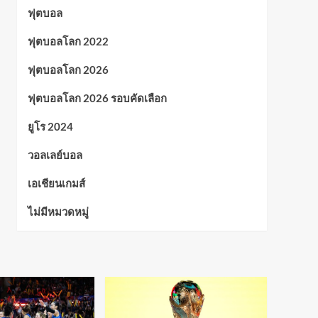
ฟุตบอล
ฟุตบอลโลก 2022
ฟุตบอลโลก 2026
ฟุตบอลโลก 2026 รอบคัดเลือก
ยูโร 2024
วอลเลย์บอล
เอเชียนเกมส์
ไม่มีหมวดหมู่