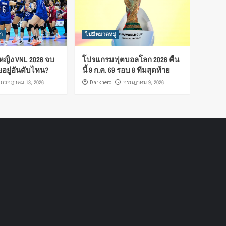
า
ไม่มีหมวดหมู่
ญิง VNL 2026 จบ
โปรแกรมฟุตบอลโลก 2026 คืน
อยู่อันดับไหน?
นี้ 9 ก.ค. 69 รอบ 8 ทีมสุดท้าย
กรกฎาคม 13, 2026
Darkhero
กรกฎาคม 9, 2026