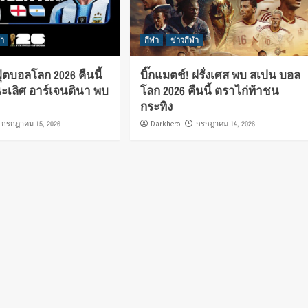
ฬา
กีฬา
ข่าวกีฬา
ตบอลโลก 2026 คืนนี้
บิ๊กแมตช์! ฝรั่งเศส พบ สเปน บอล
เลิศ อาร์เจนตินา พบ
โลก 2026 คืนนี้ ตราไก่ท้าชน
กระทิง
กรกฎาคม 15, 2026
Darkhero
กรกฎาคม 14, 2026