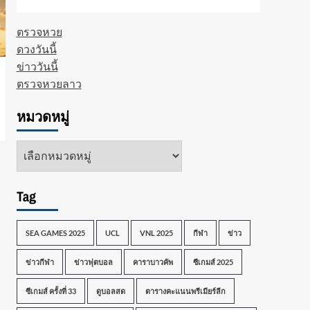
ตรวจหวย
ดวงวันนี้
ข่าววันนี้
ตรวจหวยลาว
หมวดหมู่
หมวด
หมู่
Tag
SEA GAMES 2025
UCL
VNL 2025
กีฬา
ข่าว
ข่าวกีฬา
ข่าวฟุตบอล
คาราบาวคัพ
ซีเกมส์ 2025
ซีเกมส์ ครั้งที่ 33
ดูบอลสด
ตารางคะแนนพรีเมียร์ลีก