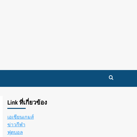
Link ที่เกี่ยวข้อง
เอเชียนเกมส์
ข่าวกีฬา
ฟุตบอล