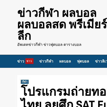
Skip
ข่าวกีฬา ผลบอล
to
content
ผลบอลสด พรีเมียร์
ลีก
อัพเดทข่าวกีฬา ข่าวฟุตบอล ตารางบอล
ข่าว
ข่าวกีฬา
ผลบอล
ฟุตบอล
ข่าวลิเ
ข่าว
กีฬา
โปรแกรมถ่ายทอ
ไทย ลุยศึก SAT F