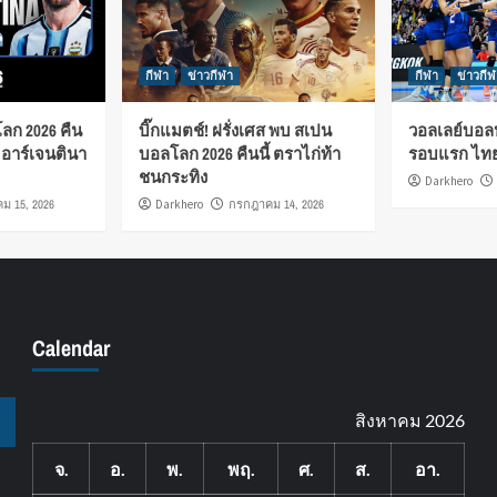
กีฬา
ข่าวกีฬา
กีฬา
ข่าวกีฬ
ก 2026 คืน
บิ๊กแมตช์! ฝรั่งเศส พบ สเปน
วอลเลย์บอลห
 อาร์เจนตินา
บอลโลก 2026 คืนนี้ ตราไก่ท้า
รอบแรก ไทย
ชนกระทิง
Darkhero
ม 15, 2026
Darkhero
กรกฎาคม 14, 2026
Calendar
สิงหาคม 2026
จ.
อ.
พ.
พฤ.
ศ.
ส.
อา.