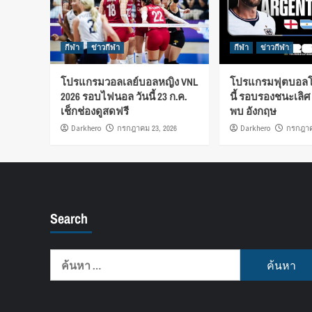
กีฬา
ข่าวกีฬา
กีฬา
ข่าวกีฬา
โปรแกรมวอลเลย์บอลหญิง VNL
โปรแกรมฟุตบอลโล
2026 รอบไฟนอล วันนี้ 23 ก.ค.
นี้ รอบรองชนะเลิศ
เช็กช่องดูสดฟรี
พบ อังกฤษ
Darkhero
กรกฎาคม 23, 2026
Darkhero
กรกฎาค
Search
ค้นหา
สำหรับ: