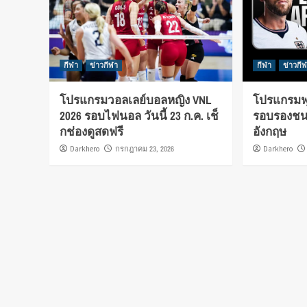
กีฬา
ข่าวกีฬา
กีฬา
ข่าวกี
โปรแกรมวอลเลย์บอลหญิง VNL
โปรแกรมฟุ
2026 รอบไฟนอล วันนี้ 23 ก.ค. เช็
รอบรองชนะ
กช่องดูสดฟรี
อังกฤษ
Darkhero
กรกฎาคม 23, 2026
Darkhero