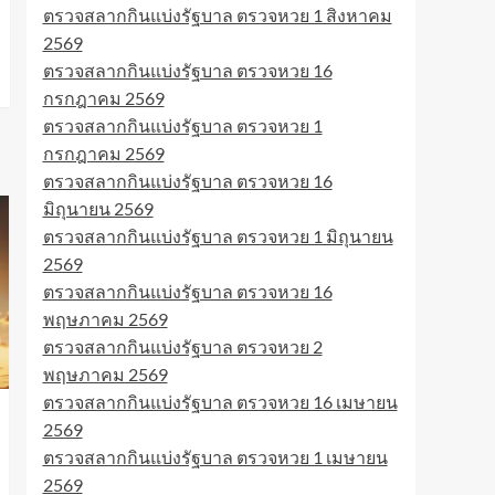
ตรวจสลากกินแบ่งรัฐบาล ตรวจหวย 1 สิงหาคม
2569
ตรวจสลากกินแบ่งรัฐบาล ตรวจหวย 16
กรกฎาคม 2569
ตรวจสลากกินแบ่งรัฐบาล ตรวจหวย 1
กรกฎาคม 2569
ตรวจสลากกินแบ่งรัฐบาล ตรวจหวย 16
มิถุนายน 2569
ตรวจสลากกินแบ่งรัฐบาล ตรวจหวย 1 มิถุนายน
2569
ตรวจสลากกินแบ่งรัฐบาล ตรวจหวย 16
พฤษภาคม 2569
ตรวจสลากกินแบ่งรัฐบาล ตรวจหวย 2
พฤษภาคม 2569
ตรวจสลากกินแบ่งรัฐบาล ตรวจหวย 16 เมษายน
2569
ตรวจสลากกินแบ่งรัฐบาล ตรวจหวย 1 เมษายน
2569