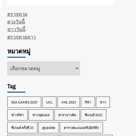
ตรวจหวย
ดวงวันนี้
ข่าววันนี้
ตรวจหวยลาว
หมวดหมู่
หมวด
หมู่
Tag
SEA GAMES 2025
UCL
VNL 2025
กีฬา
ข่าว
ข่าวกีฬา
ข่าวฟุตบอล
คาราบาวคัพ
ซีเกมส์ 2025
ซีเกมส์ ครั้งที่ 33
ดูบอลสด
ตารางคะแนนพรีเมียร์ลีก