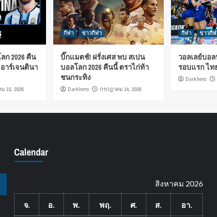
กีฬา
ข่าวกีฬา
กีฬา
ข่าวกีฬ
ก 2026 คืน
บิ๊กแมตช์! ฝรั่งเศส พบ สเปน
วอลเลย์บอลห
 อาร์เจนตินา
บอลโลก 2026 คืนนี้ ตราไก่ท้า
รอบแรก ไทย
ชนกระทิง
Darkhero
ม 15, 2026
Darkhero
กรกฎาคม 14, 2026
Calendar
สิงหาคม 2026
จ.
อ.
พ.
พฤ.
ศ.
ส.
อา.