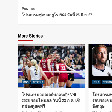
Continue
Previous
โปรแกรมฟุตบอลยูโร 2024 วันนี้ 25 มิ.ย. 67
Reading
More Stories
กีฬา
ข่าวกีฬา
กีฬา
ข่าวกี
โปรแกรมวอลเลย์บอลหญิง VNL
โปรแกรมฟุ
2026 รอบไฟนอล วันนี้ 23 ก.ค. เช็
รอบรองชนะ
กช่องดูสดฟรี
อังกฤษ