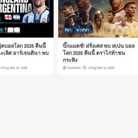
ฬา
กีฬา
ข่าวกีฬา
ตบอลโลก 2026 คืนนี้
บิ๊กแมตช์! ฝรั่งเศส พบ สเปน บอล
เลิศ อาร์เจนตินา พบ
โลก 2026 คืนนี้ ตราไก่ท้าชน
กระทิง
กรกฎาคม 15, 2026
Darkhero
กรกฎาคม 14, 2026