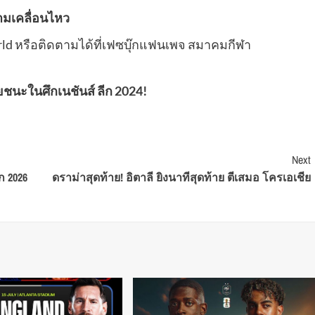
มเคลื่อนไหว
orld หรือติดตามได้ที่เฟซบุ๊กแฟนเพจ สมาคมกีฬา
ยชนะในศึกเนชันส์ ลีก 2024!
Next
ก 2026
ดราม่าสุดท้าย! อิตาลี ยิงนาทีสุดท้าย ตีเสมอ โครเอเชีย