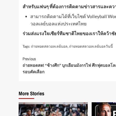
สำหรับแฟนๆ ที่ต้องการติดตามข่าวสารและควา
สามารถติดตามได้ที่เว็บไซต์ Volleyball W
วอลเลย์บอลแห่งประเทศไทย
ร่วมส่งแรงใจเชียร์ทีมชาติไทยของเราให้คว้าชั
Tags:
ถ่ายทอดสดวอลเลย์บอล
,
ถ่ายทอดสดวอลเลย์บอลวันนี้
Continue
Previous
ถ่ายทอดสด! “ช้างศึก” บุกเยือนมังกรไฟ ศึกฟุตบอลโล
Reading
รอบคัดเลือก
More Stories