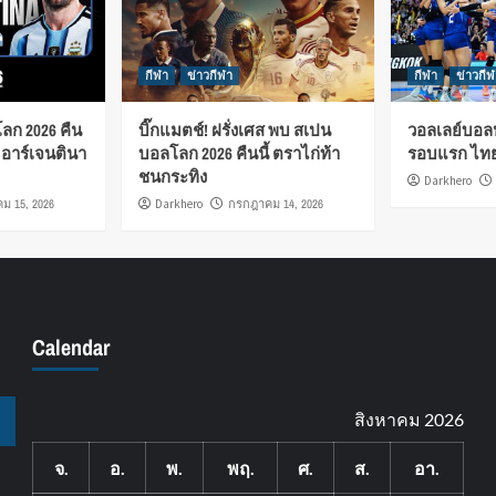
กีฬา
ข่าวกีฬา
กีฬา
ข่าวกีฬ
ก 2026 คืน
บิ๊กแมตช์! ฝรั่งเศส พบ สเปน
วอลเลย์บอลห
 อาร์เจนตินา
บอลโลก 2026 คืนนี้ ตราไก่ท้า
รอบแรก ไทย
ชนกระทิง
Darkhero
ม 15, 2026
Darkhero
กรกฎาคม 14, 2026
Calendar
สิงหาคม 2026
จ.
อ.
พ.
พฤ.
ศ.
ส.
อา.