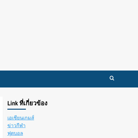
Link ที่เกี่ยวข้อง
เอเชียนเกมส์
ข่าวกีฬา
ฟุตบอล