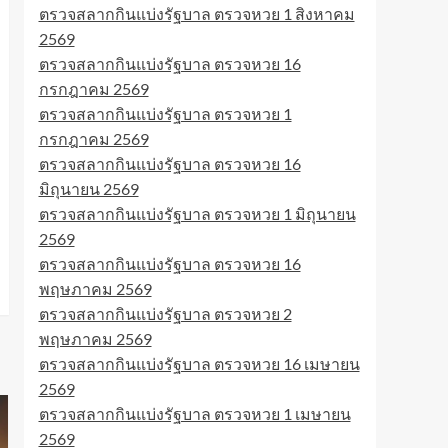
ตรวจสลากกินแบ่งรัฐบาล ตรวจหวย 1 สิงหาคม
2569
ตรวจสลากกินแบ่งรัฐบาล ตรวจหวย 16
กรกฎาคม 2569
ตรวจสลากกินแบ่งรัฐบาล ตรวจหวย 1
กรกฎาคม 2569
ตรวจสลากกินแบ่งรัฐบาล ตรวจหวย 16
มิถุนายน 2569
ตรวจสลากกินแบ่งรัฐบาล ตรวจหวย 1 มิถุนายน
2569
ตรวจสลากกินแบ่งรัฐบาล ตรวจหวย 16
พฤษภาคม 2569
ตรวจสลากกินแบ่งรัฐบาล ตรวจหวย 2
พฤษภาคม 2569
ตรวจสลากกินแบ่งรัฐบาล ตรวจหวย 16 เมษายน
2569
ตรวจสลากกินแบ่งรัฐบาล ตรวจหวย 1 เมษายน
2569