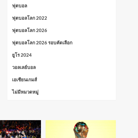
ฟุตบอล
ฟุตบอลโลก 2022
ฟุตบอลโลก 2026
ฟุตบอลโลก 2026 รอบคัดเลือก
ยูโร 2024
วอลเลย์บอล
เอเชียนเกมส์
ไม่มีหมวดหมู่