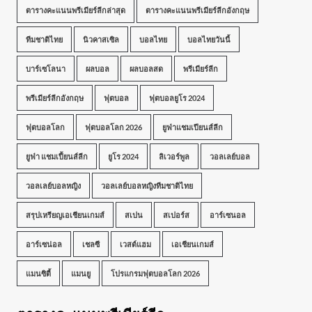
ตารางคะแนนพรีเมียร์ลีกล่าสุด
ตารางคะแนนพรีเมียร์ลีกอังกฤษ
ทีมชาติไทย
นิวคาสเซิล
บอลไทย
บอลไทยวันนี้
บาร์เซโลนา
ผลบอล
ผลบอลสด
พรีเมียร์ลีก
พรีเมียร์ลีกอังกฤษ
ฟุตบอล
ฟุตบอลยูโร 2024
ฟุตบอลโลก
ฟุตบอลโลก 2026
ยูฟ่าแชมเปียนส์ลีก
ยูฟ่า แชมเปี้ยนส์ลีก
ยูโร 2024
ลิเวอร์พูล
วอลเลย์บอล
วอลเลย์บอลหญิง
วอลเลย์บอลหญิงทีมชาติไทย
สรุปเหรียญเอเชียนเกมส์
สเปน
สเปอร์ส
อาร์เซนอล
อาร์เซน่อล
เชลซี
เวสต์แฮม
เอเชียนเกมส์
แมนซิตี้
แมนยู
โปรแกรมฟุตบอลโลก 2026