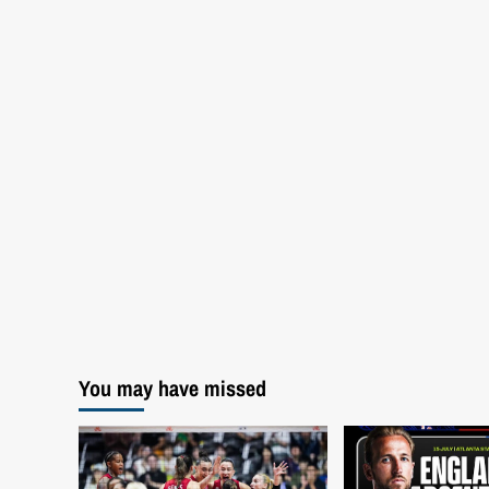
You may have missed