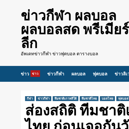
Skip
ข่าวกีฬา ผลบอล
to
content
ผลบอลสด พรีเมียร์
ลีก
อัพเดทข่าวกีฬา ข่าวฟุตบอล ตารางบอล
ข่าว
ข่าวกีฬา
ผลบอล
ฟุตบอล
ข่าวลิเ
ข่าว
กีฬา
ข่าวกีฬา
ทีมชาติเกาหลีใต้
ทีมชาติไทย
บอลไทย
ฟุตบอล
ส่องสถิติ ทีมชาต
ไทย ก่อนเจอกันวั