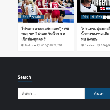
กีฬา
ข่าวกีฬา
กีฬา
ข่าวกีฬา
โปรแกรมวอลเลย์บอลหญิง VNL
โปรแกรมฟุตบอลโล
2026 รอบไฟนอล วันนี้ 23 ก.ค.
นี้ รอบรองชนะเลิศ
เช็กช่องดูสดฟรี
พบ อังกฤษ
Darkhero
กรกฎาคม 23, 2026
Darkhero
กรกฎาค
Search
ค้นหา
สำหรับ: