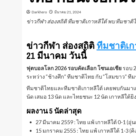
Darkhero
มีนาคม 21, 2024
ข่าวกีฬา ส่องสถิติ ทีมชาติเกาหลีใต้ พบ ทีมชาติ
ข่าวกีฬา ส่องสถิติ
ทีมชาติเก
21 มีนาคม วันนี้
ฟุตบอลโลก 2026 รอบคัดเลือก โซนเอเชีย
รอบ 2
ระหว่าง “ช้างศึก” ทีมชาติไทย กับ “โสมขาว” ทีมช
ทีมชาติไทยและทีมชาติเกาหลีใต้ เคยพบกันมาแล
นัด เสมอ 13 นัด และไทยชนะ 12 นัด เกาหลีใต้ย
ผลงาน 5 นัดล่าสุด
27 มีนาคม 2559 : ไทย แพ้ เกาหลีใต้ 0-1 (อุ่นเ
15 มกราคม 2555 : ไทย แพ้ เกาหลีใต้ 1-3 (คิง