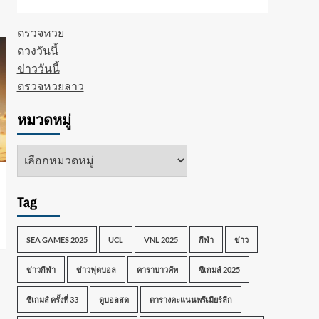
ตรวจหวย
ดวงวันนี้
ข่าววันนี้
ตรวจหวยลาว
หมวดหมู่
หมวด
หมู่
Tag
SEA GAMES 2025
UCL
VNL 2025
กีฬา
ข่าว
ข่าวกีฬา
ข่าวฟุตบอล
คาราบาวคัพ
ซีเกมส์ 2025
ซีเกมส์ ครั้งที่ 33
ดูบอลสด
ตารางคะแนนพรีเมียร์ลีก