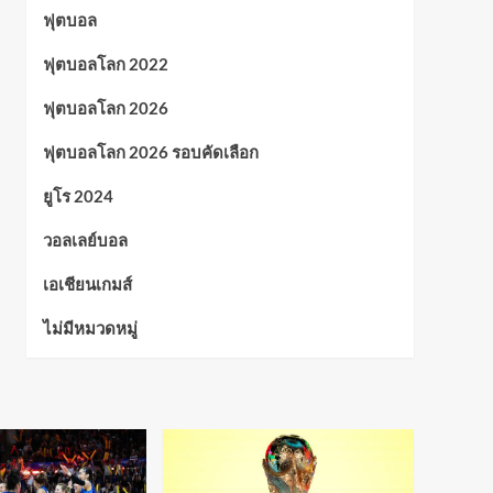
ฟุตบอล
ฟุตบอลโลก 2022
ฟุตบอลโลก 2026
ฟุตบอลโลก 2026 รอบคัดเลือก
ยูโร 2024
วอลเลย์บอล
เอเชียนเกมส์
ไม่มีหมวดหมู่