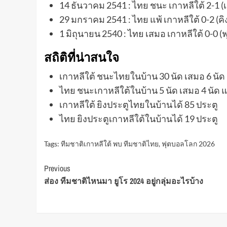
14 ธันวาคม 2541 : ไทย ชนะ เกาหลีใต้ 2-1 (เ
29 มกราคม 2541 : ไทย แพ้ เกาหลีใต้ 0-2 (คิง
1 มิถุนายน 2540 : ไทย เสมอ เกาหลีใต้ 0-0 
สถิติที่น่าสนใจ
เกาหลีใต้ ชนะไทยในบ้าน 30 นัด เสมอ 6 นัด 
ไทย ชนะเกาหลีใต้ในบ้าน 5 นัด เสมอ 4 นัด แ
เกาหลีใต้ ยิงประตูไทยในบ้านได้ 85 ประตู
ไทย ยิงประตูเกาหลีใต้ในบ้านได้ 19 ประตู
Tags:
ทีมชาติเกาหลีใต้ พบ ทีมชาติไทย
,
ฟุตบอลโลก 2026
Continue
Previous
ส่อง ทีมชาติไหนมา ยูโร 2024 อยู่กลุ่มอะไรบ้าง
Reading