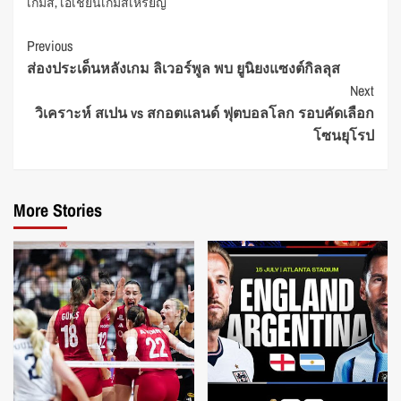
เกมส์
,
เอเชียนเกมส์เหรียญ
Continue
Previous
ส่องประเด็นหลังเกม ลิเวอร์พูล พบ ยูนิยงแซงต์กิลลุส
Reading
Next
วิเคราะห์ สเปน vs สกอตแลนด์ ฟุตบอลโลก รอบคัดเลือก
โซนยุโรป
More Stories