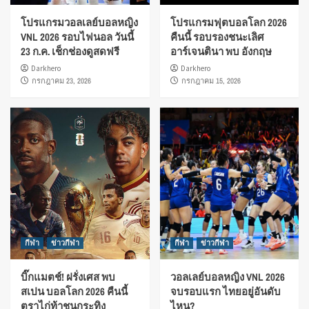
โปรแกรมวอลเลย์บอลหญิง
โปรแกรมฟุตบอลโลก 2026
VNL 2026 รอบไฟนอล วันนี้
คืนนี้ รอบรองชนะเลิศ
23 ก.ค. เช็กช่องดูสดฟรี
อาร์เจนตินา พบ อังกฤษ
Darkhero
Darkhero
กรกฎาคม 23, 2026
กรกฎาคม 15, 2026
กีฬา
ข่าวกีฬา
กีฬา
ข่าวกีฬา
บิ๊กแมตช์! ฝรั่งเศส พบ
วอลเลย์บอลหญิง VNL 2026
สเปน บอลโลก 2026 คืนนี้
จบรอบแรก ไทยอยู่อันดับ
ตราไก่ท้าชนกระทิง
ไหน?