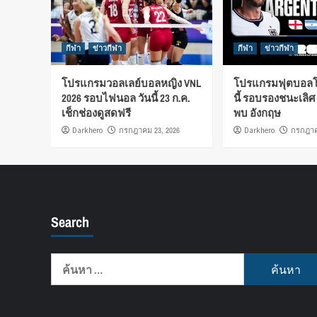
กีฬา
ข่าวกีฬา
กีฬา
ข่าวกีฬา
โปรแกรมวอลเลย์บอลหญิง VNL
โปรแกรมฟุตบอลโล
2026 รอบไฟนอล วันนี้ 23 ก.ค.
นี้ รอบรองชนะเลิศ
เช็กช่องดูสดฟรี
พบ อังกฤษ
Darkhero
กรกฎาคม 23, 2026
Darkhero
กรกฎาค
Search
ค้นหา
สำหรับ: