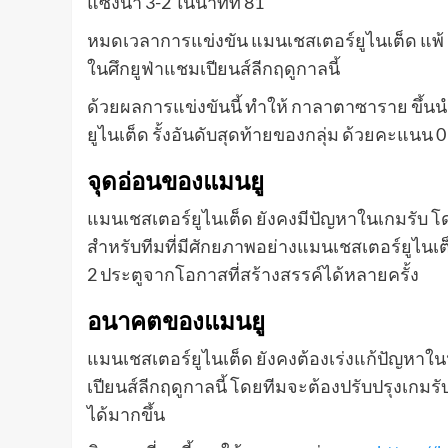
แซงนำ 3-2 ในนาทีที่ 81
หมดเวลาการแข่งขัน แมนเชสเตอร์ยูไนเต็ด แพ้ 
ในศึกยูฟ่าแชมเปียนส์ลีกฤดูกาลนี้
ด้วยผลการแข่งขันนี้ ทำให้ กาลาตาซาราย ขึ้น
ยูไนเต็ด รั้งอันดับสุดท้ายของกลุ่ม ด้วยคะแนน
จุดอ่อนของแมนยู
แมนเชสเตอร์ยูไนเต็ด ยังคงมีปัญหาในเกมรับ โดยใ
สำหรับทีมที่มีศักยภาพอย่างแมนเชสเตอร์ยูไนเต
2 ประตูจากโอกาสที่สร้างสรรค์ได้หลายครั้ง
อนาคตของแมนยู
แมนเชสเตอร์ยูไนเต็ด ยังคงต้องเร่งแก้ปัญหาใน
เปียนส์ลีกฤดูกาลนี้ โดยทีมจะต้องปรับปรุงเกมร
ได้มากขึ้น