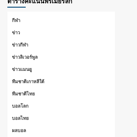
ตารางคะแนนพรีเมียร์ลีก
กีฬา
ข่าว
ข่าวกีฬา
ข่าวลิเวอร์พูล
ข่าวแมนยู
ทีมชาติเกาหลีใต้
ทีมชาติไทย
บอลโลก
บอลไทย
ผลบอล