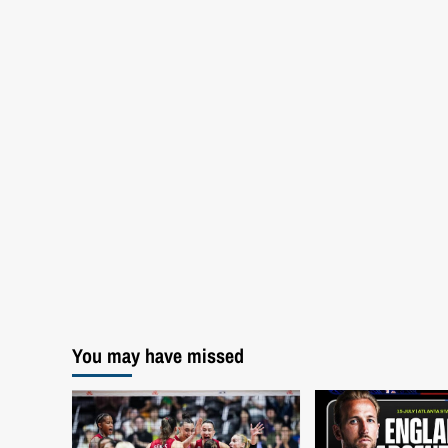
You may have missed