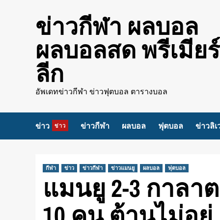
Skip
ข่าวกีฬา ผลบอล
to
content
ผลบอลสด พรีเมียร์
ลีก
อัพเดทข่าวกีฬา ข่าวฟุตบอล ตารางบอล
ข่าว
ข่าวกีฬา
ผลบอล
ฟุตบอล
ข่าวลิเ
ข่าว
กีฬา
ข่าว
ข่าวกีฬา
ข่าวแมนยู
ผลบอล
ฟุตบอล
แมนยู 2-3 กาลา
10 คน ต้านไม่อยู่