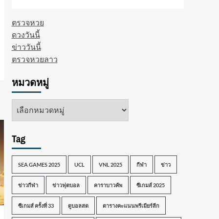
ตรวจหวย
ดวงวันนี้
ข่าววันนี้
ตรวจหวยลาว
หมวดหมู่
หมวด
หมู่
Tag
SEA GAMES 2025
UCL
VNL 2025
กีฬา
ข่าว
ข่าวกีฬา
ข่าวฟุตบอล
คาราบาวคัพ
ซีเกมส์ 2025
ซีเกมส์ ครั้งที่ 33
ดูบอลสด
ตารางคะแนนพรีเมียร์ลีก