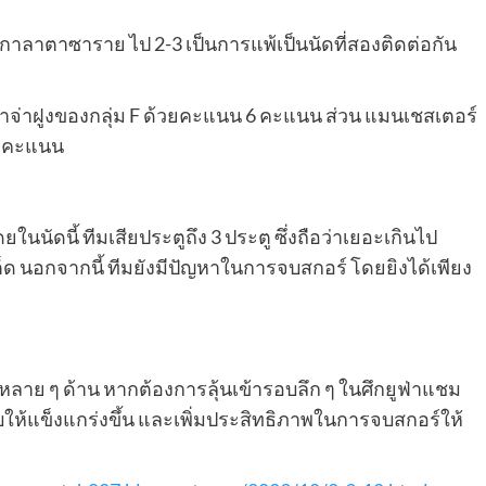
กาลาตาซาราย ไป 2-3 เป็นการแพ้เป็นนัดที่สองติดต่อกัน
นำจ่าฝูงของกลุ่ม F ด้วยคะแนน 6 คะแนน ส่วน แมนเชสเตอร์
 0 คะแนน
นนัดนี้ ทีมเสียประตูถึง 3 ประตู ซึ่งถือว่าเยอะเกินไป
็ด นอกจากนี้ ทีมยังมีปัญหาในการจบสกอร์ โดยยิงได้เพียง
หลาย ๆ ด้าน หากต้องการลุ้นเข้ารอบลึก ๆ ในศึกยูฟ่าแชม
ับให้แข็งแกร่งขึ้น และเพิ่มประสิทธิภาพในการจบสกอร์ให้