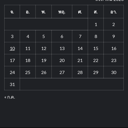
จ.
อ.
พ.
พฤ.
ศ.
ส.
อา.
1
2
3
4
5
6
7
8
9
10
11
12
13
14
15
16
17
18
19
20
21
22
23
24
25
26
27
28
29
30
31
« ก.ค.