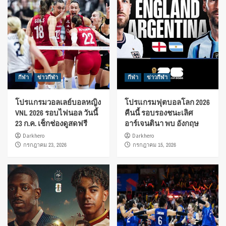
กีฬา
ข่าวกีฬา
กีฬา
ข่าวกีฬา
โปรแกรมวอลเลย์บอลหญิง
โปรแกรมฟุตบอลโลก 2026
VNL 2026 รอบไฟนอล วันนี้
คืนนี้ รอบรองชนะเลิศ
23 ก.ค. เช็กช่องดูสดฟรี
อาร์เจนตินา พบ อังกฤษ
Darkhero
Darkhero
กรกฎาคม 23, 2026
กรกฎาคม 15, 2026