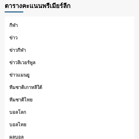
ตารางคะแนนพรีเมียร์ลีก
กีฬา
ข่าว
ข่าวกีฬา
ข่าวลิเวอร์พูล
ข่าวแมนยู
ทีมชาติเกาหลีใต้
ทีมชาติไทย
บอลโลก
บอลไทย
ผลบอล