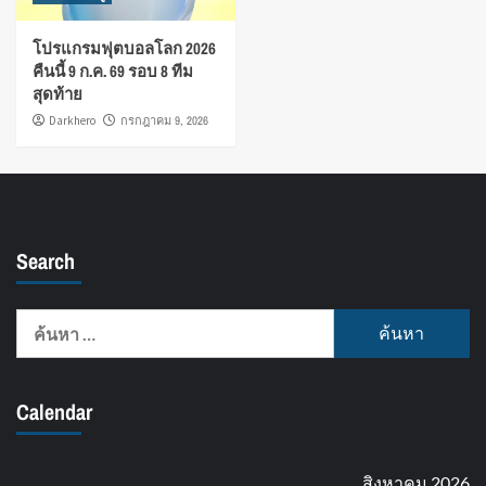
โปรแกรมฟุตบอลโลก 2026
คืนนี้ 9 ก.ค. 69 รอบ 8 ทีม
สุดท้าย
Darkhero
กรกฎาคม 9, 2026
Search
ค้นหา
สำหรับ:
Calendar
สิงหาคม 2026