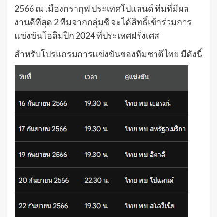
2566 ณ เมืองกรากุฟ ประเทศโปแลนด์ ทีมที่มีผล
งานดีที่สุด 2 ทีมจากกลุ่มซี จะได้สิทธิ์เข้าร่วมการ
แข่งขันโอลิมปิก 2024 ที่ประเทศฝรั่งเศส
สำหรับโปรแกรมการแข่งขันของทีมชาติไทย มีดังนี้